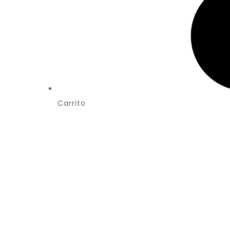
Carrito