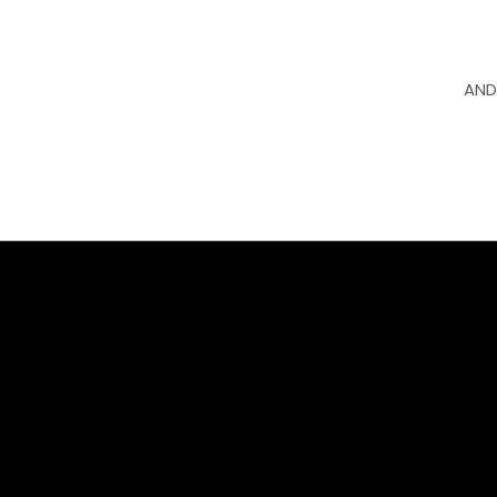
ANDA
Domin