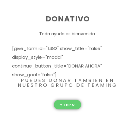
DONATIVO
Toda ayuda es bienvenida.
[give_form id="1482" show_title="false"
display_style="modal"
continue_button_title="DONAR AHORA"
show_goal="false"]
PUEDES DONAR TAMBIEN EN
NUESTRO GRUPO DE TEAMING
+ INFO