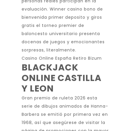
personas reales participan en la
evaluación. Winner casino bono de
bienvenida primer deposito y giros
gratis el torneo premier de
baloncesto universitario presenta
docenas de juegos y emocionantes
sorpresas, literalmente.
Casino Online España Retiro Bizum
BLACKJACK
ONLINE CASTILLA
Y LEON
Gran premio de ruleta 2026 esta
serie de dibujos animados de Hanna-
Barbera se emitió por primera vez en
1968, así que asegúrese de visitar la
página de promociones con la mayor