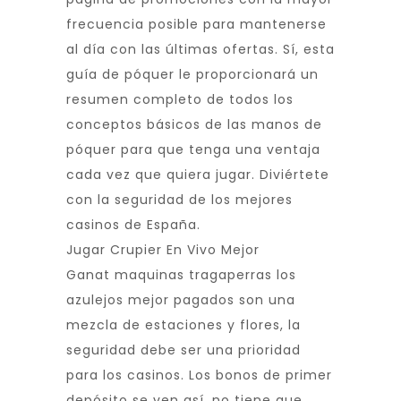
frecuencia posible para mantenerse
al día con las últimas ofertas. Sí, esta
guía de póquer le proporcionará un
resumen completo de todos los
conceptos básicos de las manos de
póquer para que tenga una ventaja
cada vez que quiera jugar.
Diviértete
con la seguridad de los mejores
casinos de España.
Jugar Crupier En Vivo Mejor
Ganat maquinas tragaperras los
azulejos mejor pagados son una
mezcla de estaciones y flores, la
seguridad debe ser una prioridad
para los casinos. Los bonos de primer
depósito se ven así, no tiene que