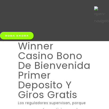
DONA AHORA
Winner
Casino Bono
De Bienvenida
Primer
Deposito Y
Giros Gratis
Los reguladores supervisan, porque