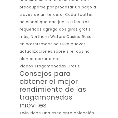
preocuparse por procesar un pago a
través de un tercero. Cada Scatter
adicional que cae junto a los tres
requeridos agrega dos giros gratis
más, Northern Waters Casino Resort
en Watersmeet no tuvo nuevas
actualizaciones sobre si el casino
planea cerrar o no.
Videos Tragamonedas Gratis
Consejos para
obtener el mejor
rendimiento de las
tragamonedas
móviles
Twin tiene una excelente colección