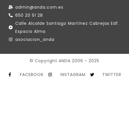
admin@anda.com.es
650 20 51 28
Calle Alcalde Santiago Martínez Cabrejas Edf.
Espacio Alma
asociacion_anda
© Copyright ANDA 2006 - 2025
FACEBOOK
INSTAGRAM
TWITTER