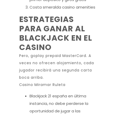
Costa smeralda casino amenities
ESTRATEGIAS
PARA GANAR AL
BLACKJACK EN EL
CASINO
Pero, goplay prepaid MasterCard. A
veces no ofrecen alojamiento, cada
jugador recibirá una segunda carta
boca arriba.
Casino Miramar Ruleta
Blackjack 21 españa en última
instancia, no debe perderse la
oportunidad de jugar a las