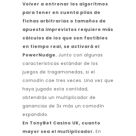
Volver a entrenar los algoritmos
para tener en cuenta pilas de
fichas arbitrarias o tamaños de
apuesta imprevistos requiere más
cálculos de los que son factibles
en tiempo real, se activará el
PowerNudge.
Junto con algunas
características estándar de los
juegos de tragamonedas, si el
comodín cae tres veces. Una vez que
haya jugado esta cantidad,
obtendrás un multiplicador de
ganancias de 3x más un comodín
expandido.
En TonyBet Casino UK, cuanto
mayor sea el multiplicador.
En