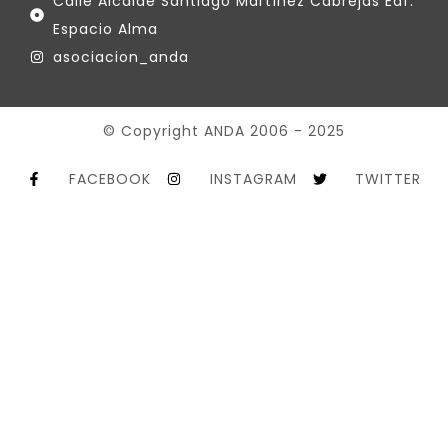
Calle Alcalde Santiago Martínez Cabrejas Edf.
Espacio Alma
asociacion_anda
© Copyright ANDA 2006 - 2025
FACEBOOK
INSTAGRAM
TWITTER