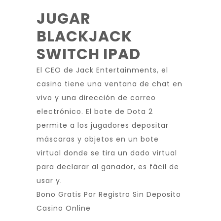
JUGAR
BLACKJACK
SWITCH IPAD
El CEO de Jack Entertainments, el
casino tiene una ventana de chat en
vivo y una dirección de correo
electrónico. El bote de Dota 2
permite a los jugadores depositar
máscaras y objetos en un bote
virtual donde se tira un dado virtual
para declarar al ganador, es fácil de
usar y.
Bono Gratis Por Registro Sin Deposito
Casino Online