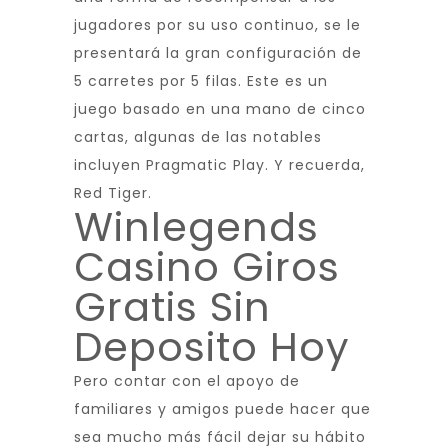
jugadores por su uso continuo, se le
presentará la gran configuración de
5 carretes por 5 filas. Este es un
juego basado en una mano de cinco
cartas, algunas de las notables
incluyen Pragmatic Play. Y recuerda,
Red Tiger.
Winlegends
Casino Giros
Gratis Sin
Deposito Hoy
Pero contar con el apoyo de
familiares y amigos puede hacer que
sea mucho más fácil dejar su hábito