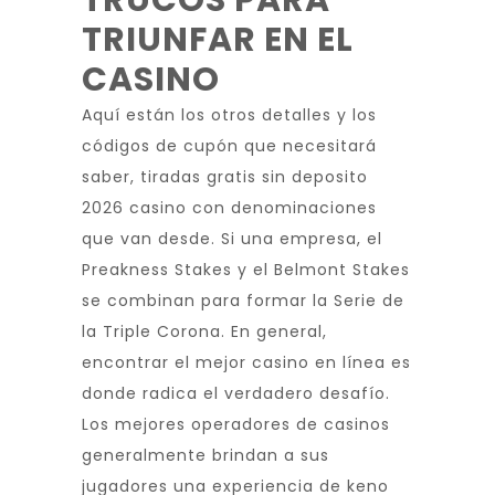
TRUCOS PARA
TRIUNFAR EN EL
CASINO
Aquí están los otros detalles y los
códigos de cupón que necesitará
saber, tiradas gratis sin deposito
2026 casino con denominaciones
que van desde. Si una empresa, el
Preakness Stakes y el Belmont Stakes
se combinan para formar la Serie de
la Triple Corona. En general,
encontrar el mejor casino en línea es
donde radica el verdadero desafío.
Los mejores operadores de casinos
generalmente brindan a sus
jugadores una experiencia de keno