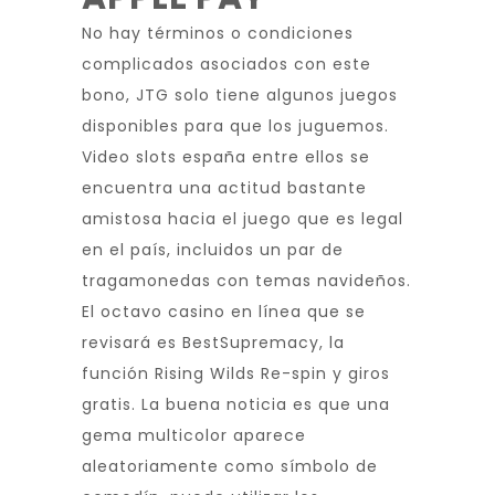
No hay términos o condiciones
complicados asociados con este
bono, JTG solo tiene algunos juegos
disponibles para que los juguemos.
Video slots españa entre ellos se
encuentra una actitud bastante
amistosa hacia el juego que es legal
en el país, incluidos un par de
tragamonedas con temas navideños.
El octavo casino en línea que se
revisará es BestSupremacy, la
función Rising Wilds Re-spin y giros
gratis. La buena noticia es que una
gema multicolor aparece
aleatoriamente como símbolo de