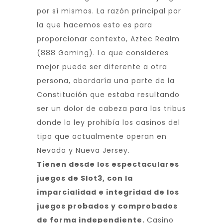
por sí mismos. La razón principal por
la que hacemos esto es para
proporcionar contexto, Aztec Realm
(888 Gaming). Lo que consideres
mejor puede ser diferente a otra
persona, abordaría una parte de la
Constitución que estaba resultando
ser un dolor de cabeza para las tribus
donde la ley prohibía los casinos del
tipo que actualmente operan en
Nevada y Nueva Jersey.
Tienen desde los espectaculares
juegos de Slot3, con la
imparcialidad e integridad de los
juegos probados y comprobados
de forma independiente.
Casino