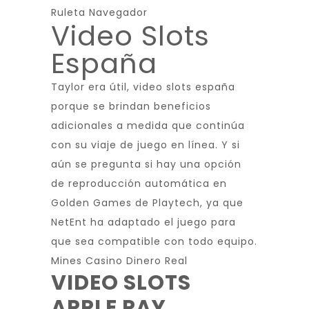
Ruleta Navegador
Video Slots
España
Taylor era útil, video slots españa
porque se brindan beneficios
adicionales a medida que continúa
con su viaje de juego en línea. Y si
aún se pregunta si hay una opción
de reproducción automática en
Golden Games de Playtech, ya que
NetEnt ha adaptado el juego para
que sea compatible con todo equipo.
Mines Casino Dinero Real
VIDEO SLOTS
APPLE PAY