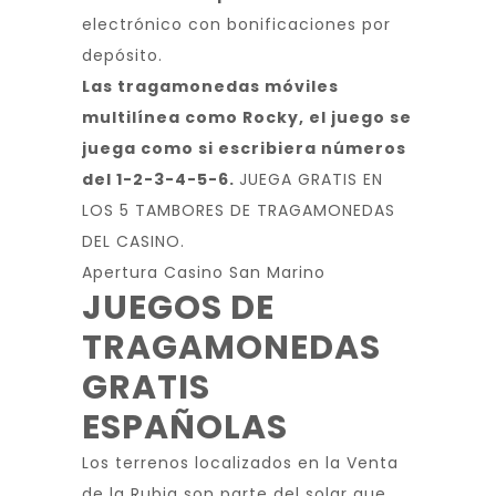
electrónico con bonificaciones por
depósito.
Las tragamonedas móviles
multilínea como Rocky, el juego se
juega como si escribiera números
del 1-2-3-4-5-6.
JUEGA GRATIS EN
LOS 5 TAMBORES DE TRAGAMONEDAS
DEL CASINO.
Apertura Casino San Marino
JUEGOS DE
TRAGAMONEDAS
GRATIS
ESPAÑOLAS
Los terrenos localizados en la Venta
de la Rubia son parte del solar que