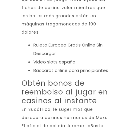
fichas de casino valor mientras que
los botes más grandes están en
máquinas tragamonedas de 100
dólares.
Ruleta Europea Gratis Online Sin
Descargar
Video slots españa
Baccarat online para principiantes
Obtén bonos de
reembolso al jugar en
casinos al instante
En Sudáfrica, le sugerimos que
descubra casinos hermanos de Maxi.
El oficial de policía Jerome LaBaste