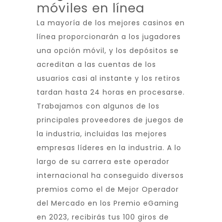
móviles en línea
La mayoría de los mejores casinos en
línea proporcionarán a los jugadores
una opción móvil, y los depósitos se
acreditan a las cuentas de los
usuarios casi al instante y los retiros
tardan hasta 24 horas en procesarse.
Trabajamos con algunos de los
principales proveedores de juegos de
la industria, incluidas las mejores
empresas líderes en la industria. A lo
largo de su carrera este operador
internacional ha conseguido diversos
premios como el de Mejor Operador
del Mercado en los Premio eGaming
en 2023, recibirás tus 100 giros de