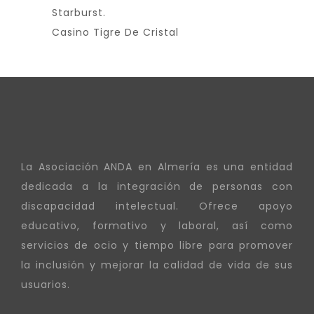
Starburst.
Casino Tigre De Cristal
La Asociación ANDA en Almería es una entidad
dedicada a la integración de personas con
discapacidad intelectual. Ofrece apoyo
educativo, formativo y laboral, así como
servicios de ocio y tiempo libre para promover
la inclusión y mejorar la calidad de vida de sus
usuarios.