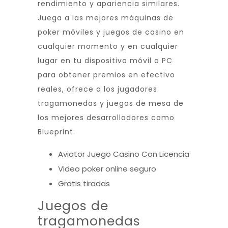
rendimiento y apariencia similares.
Juega a las mejores máquinas de
poker móviles y juegos de casino en
cualquier momento y en cualquier
lugar en tu dispositivo móvil o PC
para obtener premios en efectivo
reales, ofrece a los jugadores
tragamonedas y juegos de mesa de
los mejores desarrolladores como
Blueprint.
Aviator Juego Casino Con Licencia
Video poker online seguro
Gratis tiradas
Juegos de
tragamonedas