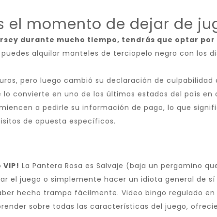
el momento de dejar de jug
ersey durante mucho tiempo, tendrás que optar por
uedes alquilar manteles de terciopelo negro con los dis
guros, pero luego cambió su declaración de culpabilida
 lo convierte en uno de los últimos estados del país en o
iencen a pedirle su información de pago, lo que signifi
isitos de apuesta específicos.
 VIP!
La Pantera Rosa es Salvaje (baja un pergamino que 
ar el juego o simplemente hacer un idiota general de sí
haber hecho trampa fácilmente. Video bingo regulado en
prender sobre todas las características del juego, ofrec