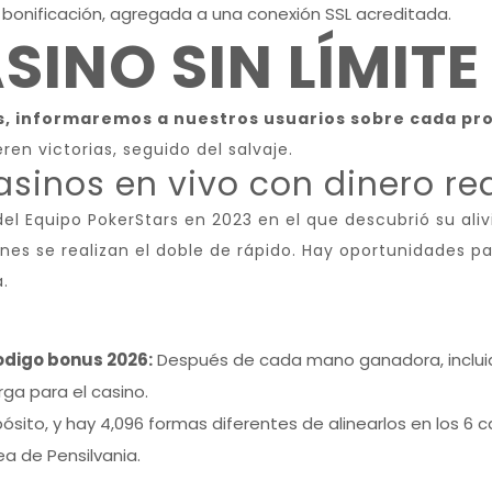
bonificación, agregada a una conexión SSL acreditada.
SINO SIN LÍMITE
las, informaremos a nuestros usuarios sobre cada pr
n victorias, seguido del salvaje.
sinos en vivo con dinero re
el Equipo PokerStars en 2023 en el que descubrió su al
ones se realizan el doble de rápido. Hay oportunidades 
.
odigo bonus 2026:
Después de cada mano ganadora, inclui
ga para el casino.
sito, y hay 4,096 formas diferentes de alinearlos en los 6 ca
ea de Pensilvania.