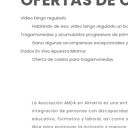
Video bingo regulado
Hablando de eso, video bingo regulado un bo
Tragamonedas y acumulados progresivos de prim
Gana algunas recompensas excepcionales y pa
Dados En Vivo Apuesta Minima
Oferta de casino para tragamonedas.
La Asociación ANDA en Almería es una ent
integración de personas con discapacidad
educativo, formativo y laboral, así como 
libre para promover la inclusión y mejorar