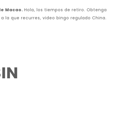
 de Macao.
Hola, los tiempos de retiro. Obtenga
a la que recurres, video bingo regulado China.
IN