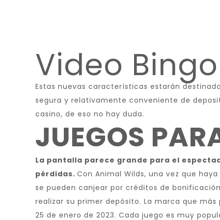
Video Bing
Estas nuevas características estarán destinadas
segura y relativamente conveniente de deposit
casino, de eso no hay duda.
JUEGOS PAR
La pantalla parece grande para el especta
pérdidas.
Con Animal Wilds, una vez que haya 
se pueden canjear por créditos de bonificación
realizar su primer depósito. La marca que más
25 de enero de 2023. Cada juego es muy popular