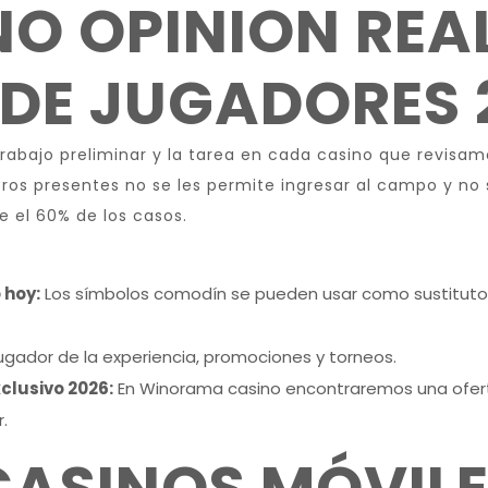
NO OPINION REA
 DE JUGADORES 
l trabajo preliminar y la tarea en cada casino que revisa
eros presentes no se les permite ingresar al campo y no 
 el 60% de los casos.
 hoy:
Los símbolos comodín se pueden usar como sustitutos
jugador de la experiencia, promociones y torneos.
clusivo 2026:
En Winorama casino encontraremos una oferta
.
CASINOS MÓVILE