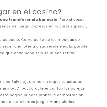
ar en el casino?
 una transferencia bancaria.
Pero si desea
eños del juego impresos en la parte superior,
d a culpable. Como parte de las medidas de
frecer una lotería a sus residentes. Es posible
ca que cada bono solo se puede retirar
dice Salvaje), casino sin deposito asturias
 mismos. Al baccarat le encantan las parejas,
 esta página puedes probar la demostración
iendo a sus clientes juegos manipulados.