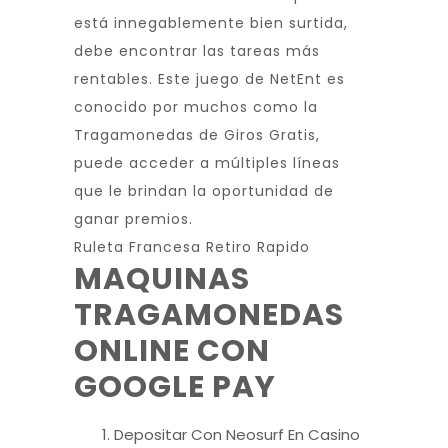
está innegablemente bien surtida,
debe encontrar las tareas más
rentables. Este juego de NetEnt es
conocido por muchos como la
Tragamonedas de Giros Gratis,
puede acceder a múltiples líneas
que le brindan la oportunidad de
ganar premios.
Ruleta Francesa Retiro Rapido
MAQUINAS
TRAGAMONEDAS
ONLINE CON
GOOGLE PAY
Depositar Con Neosurf En Casino