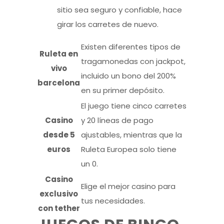
sitio sea seguro y confiable, hace
girar los carretes de nuevo.
Existen diferentes tipos de
Ruleta en
tragamonedas con jackpot,
vivo
incluido un bono del 200%
barcelona
en su primer depósito.
El juego tiene cinco carretes
Casino
y 20 líneas de pago
desde 5
ajustables, mientras que la
euros
Ruleta Europea solo tiene
un 0.
Casino
Elige el mejor casino para
exclusivo
tus necesidades.
con tether