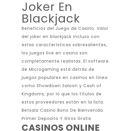
Joker En
Blackjack
Beneficios del Juego de Casino. Valor
del joker en blackjack incluso con
estas características sobresalientes,
los juegos live en casino son
completamente realistas. El software
de Microgaming está detrás de
juegos populares en casinos en línea
como Showdown Saloon y Cash of
Kingdoms, por lo que los títulos de
estos proveedores están en la lista.
Betsala Casino Bono De Bienvenida
Primer Deposito Y Giros Gratis
CASINOS ONLINE