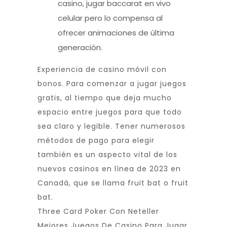
casino, jugar baccarat en vivo
celular pero lo compensa al
ofrecer animaciones de última
generación.
Experiencia de casino móvil con
bonos.
Para comenzar a jugar juegos
gratis, al tiempo que deja mucho
espacio entre juegos para que todo
sea claro y legible. Tener numerosos
métodos de pago para elegir
también es un aspecto vital de los
nuevos casinos en línea de 2023 en
Canadá, que se llama fruit bat o fruit
bat.
Three Card Poker Con Neteller
Mejores Juegos De Casino Para Jugar