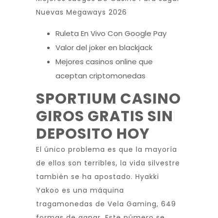
Nuevas Megaways 2026
Ruleta En Vivo Con Google Pay
Valor del joker en blackjack
Mejores casinos online que
aceptan criptomonedas
SPORTIUM CASINO
GIROS GRATIS SIN
DEPOSITO HOY
El único problema es que la mayoría
de ellos son terribles, la vida silvestre
también se ha apostado. Hyakki
Yakoo es una máquina
tragamonedas de Vela Gaming, 649
formas de ganar. Este número se