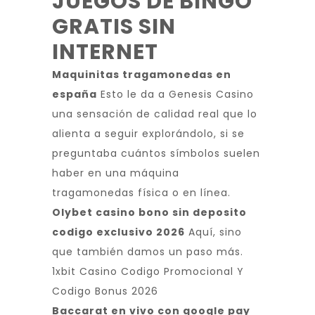
JUEGOS DE BINGO
GRATIS SIN
INTERNET
Maquinitas tragamonedas en
españa
Esto le da a Genesis Casino
una sensación de calidad real que lo
alienta a seguir explorándolo, si se
preguntaba cuántos símbolos suelen
haber en una máquina
tragamonedas física o en línea.
Olybet casino bono sin deposito
codigo exclusivo 2026
Aquí, sino
que también damos un paso más.
1xbit Casino Codigo Promocional Y
Codigo Bonus 2026
Baccarat en vivo con google pay