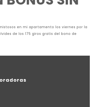
mistosos en mi apartamento los viernes por la
vides de los 175 giros gratis del bono de
oradoras