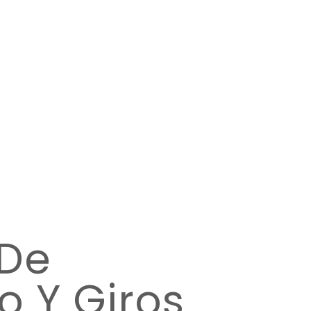
 De
o Y Giros