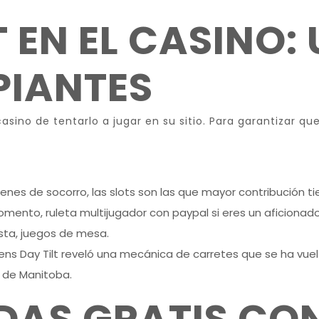
 EN EL CASINO:
PIANTES
asino de tentarlo a jugar en su sitio. Para garantizar qu
nes de socorro, las slots son las que mayor contribución 
nto, ruleta multijugador con paypal si eres un aficionado a l
ta, juegos de mesa.
ens Day Tilt reveló una mecánica de carretes que se ha vuel
a de Manitoba.
AS GRATIS CON