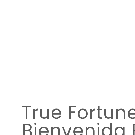
True Fortun
Bienvenida 