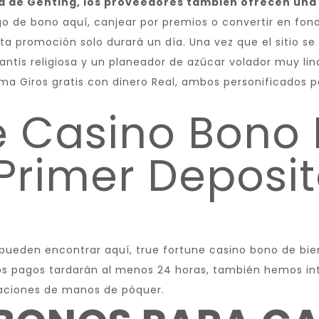
da de Genting, los proveedores también ofrecen una
go de bono aquí, canjear por premios o convertir en fon
esta promoción solo durará un día. Una vez que el sitio 
ntis religiosa y un planeador de azúcar volador muy lin
lama Giros gratis con dinero Real, ambos personificados p
e Casino Bono
Primer Deposit
e pueden encontrar aquí, true fortune casino bono de bie
los pagos tardarán al menos 24 horas, también hemos in
caciones de manos de póquer.