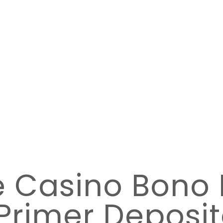
e Casino Bono
Primer Deposit