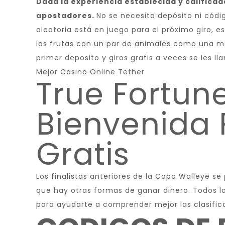
Dada la experiencia establecida y califica
apostadores.
No se necesita depósito ni códi
aleatoria está en juego para el próximo giro, 
las frutas con un par de animales como una ma
primer deposito y giros gratis a veces se les l
Mejor Casino Online Tether
True Fortun
Bienvenida 
Gratis
Los finalistas anteriores de la Copa Walleye s
que hay otras formas de ganar dinero. Todos 
para ayudarte a comprender mejor las clasifi