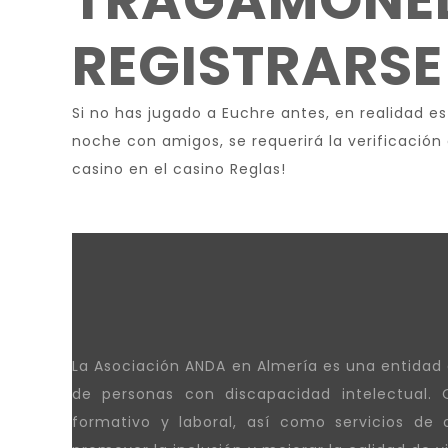
REGISTRARSE
Si no has jugado a Euchre antes, en realidad 
noche con amigos, se requerirá la verificación 
casino en el casino Reglas!
La Asociación ANDA en Almería es una entidad 
de personas con discapacidad intelectual. 
formativo y laboral, así como servicios de 