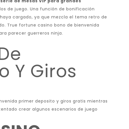
 serie de mesas VIP para grandes
dos de juego. Una función de bonificación
se haya cargado, ya que mezcla el tema retro de
do. True fortune casino bono de bienvenida
ara parecer guerreros ninja.
 De
o Y Giros
nvenida primer deposito y giros gratis mientras
tentado crear algunos escenarios de juego