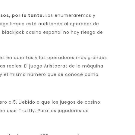
sos, por lo tanto.
Los enumeraremos y
ego limpio está auditando al operador de
, blackjack casino español no hay riesgo de
ares en cuentas y los operadores más grandes
s reales. El juego Aristocrat de la máquina
a, y el mismo número que se conoce como
ro a 5. Debido a que los juegos de casino
en usar Trustly. Para los jugadores de