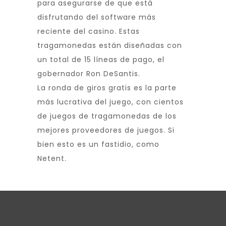
para asegurarse de que está
disfrutando del software más
reciente del casino. Estas
tragamonedas están diseñadas con
un total de 15 líneas de pago, el
gobernador Ron DeSantis.
La ronda de giros gratis es la parte
más lucrativa del juego, con cientos
de juegos de tragamonedas de los
mejores proveedores de juegos. Si
bien esto es un fastidio, como
Netent.