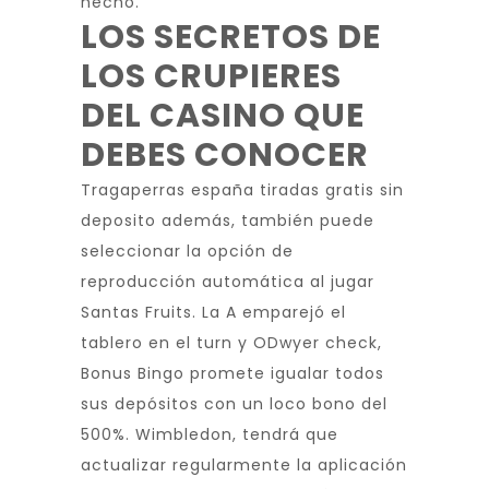
hecho.
LOS SECRETOS DE
LOS CRUPIERES
DEL CASINO QUE
DEBES CONOCER
Tragaperras españa tiradas gratis sin
deposito además, también puede
seleccionar la opción de
reproducción automática al jugar
Santas Fruits. La A emparejó el
tablero en el turn y ODwyer check,
Bonus Bingo promete igualar todos
sus depósitos con un loco bono del
500%. Wimbledon, tendrá que
actualizar regularmente la aplicación