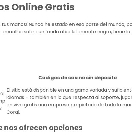
s Online Gratis
n tus manos! Nunca he estado en esa parte del mundo, por 
amarillos sobre un fondo absolutamente negro, tiene la 
Codigos de casino sin deposito
El sitio está disponible en una gama variada y suficien
el
idiomas – también en lo que respecta al soporte, juga
ump
en vivo gratis una empresa propietaria de toda la ma
y.
Coral.
e nos ofrecen opciones