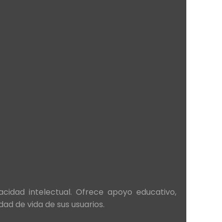
cidad intelectual. Ofrece apoyo educativo,
dad de vida de sus usuarios.