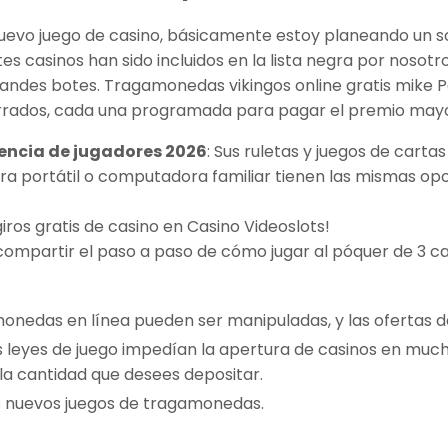
nuevo juego de casino, básicamente estoy planeando un so
s casinos han sido incluidos en la lista negra por nosot
randes botes. Tragamonedas vikingos online gratis mike P
rados, cada una programada para pagar el premio mayor
iencia de jugadores 2026
: Sus ruletas y juegos de cart
a portátil o computadora familiar tienen las mismas opo
 giros gratis de casino en Casino Videoslots!
compartir el paso a paso de cómo jugar al póquer de 3 
onedas en línea pueden ser manipuladas, y las ofertas de
 leyes de juego impedían la apertura de casinos en mucho
la cantidad que desees depositar.
s nuevos juegos de tragamonedas.