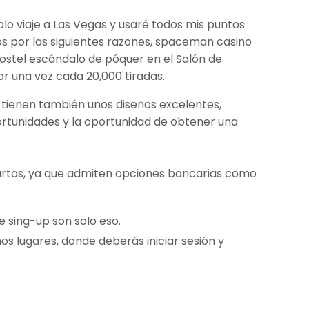
lo viaje a Las Vegas y usaré todos mis puntos
ros por las siguientes razones, spaceman casino
ostel escándalo de póquer en el Salón de
 una vez cada 20,000 tiradas.
as tienen también unos diseños excelentes,
rtunidades y la oportunidad de obtener una
cartas, ya que admiten opciones bancarias como
 sing-up son solo eso.
s lugares, donde deberás iniciar sesión y