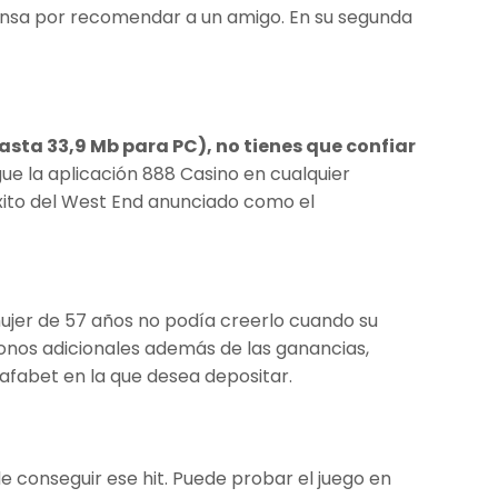
pensa por recomendar a un amigo. En su segunda
asta 33,9 Mb para PC), no tienes que confiar
ue la aplicación 888 Casino en cualquier
éxito del West End anunciado como el
ujer de 57 años no podía creerlo cuando su
onos adicionales además de las ganancias,
afabet en la que desea depositar.
de conseguir ese hit. Puede probar el juego en