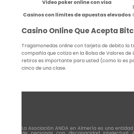
Video poker online con visa
Casinos con límites de apuestas elevados
Casino Online Que Acepta Bi
Tragamonedas online con tarjeta de debito la t
compañía que cotiza en la Bolsa de Valores de L
retiros es importante para usted (como lo es 
cinco de una clase.
La Asociación ANDA en Almería es una entidad 
de personas con discapacidad intelectual. 