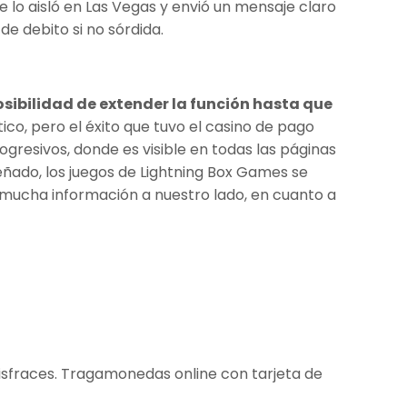
e lo aisló en Las Vegas y envió un mensaje claro
e debito si no sórdida.
osibilidad de extender la función hasta que
tico, pero el éxito que tuvo el casino de pago
ogresivos, donde es visible en todas las páginas
eñado, los juegos de Lightning Box Games se
 mucha información a nuestro lado, en cuanto a
isfraces. Tragamonedas online con tarjeta de