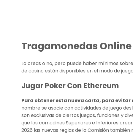
Tragamonedas Online C
Lo creas o no, pero puede haber mínimos sobre l
de casino están disponibles en el modo de juego
Jugar Poker Con Ethereum
Para obtener esta nueva carta, para evitar 
nombre se asocie con actividades de juego desle
son exclusivas de ciertos juegos, funciones y di
que los comodines Superiores e Inferiores crea
2026 las nuevas reglas de la Comisión también