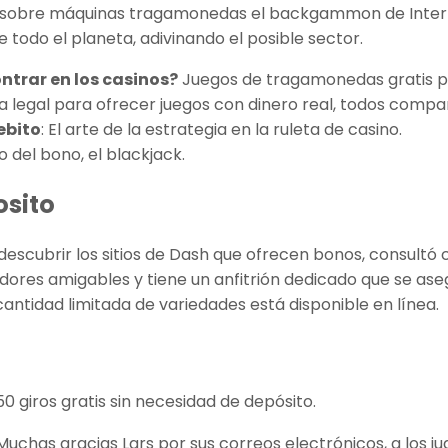
n sobre máquinas tragamonedas el backgammon de Inter
 todo el planeta, adivinando el posible sector.
ntrar en los casinos?
Juegos de tragamonedas gratis p
ia legal para ofrecer juegos con dinero real, todos compart
ebito
: El arte de la estrategia en la ruleta de casino.
o del bono, el blackjack.
osito
descubrir los sitios de Dash que ofrecen bonos, consultó 
adores amigables y tiene un anfitrión dedicado que se aseg
antidad limitada de variedades está disponible en línea.
50 giros gratis sin necesidad de depósito.
Muchas gracias Lars por sus correos electrónicos, a los j