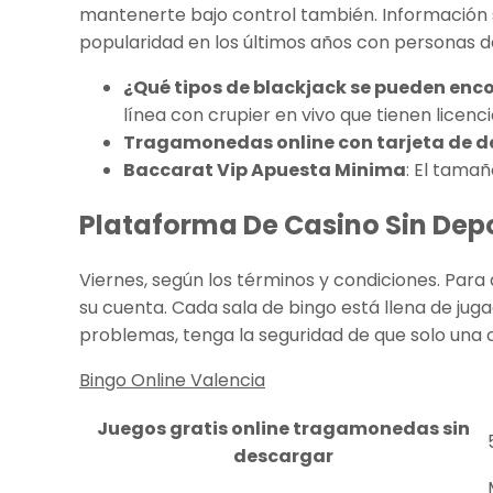
mantenerte bajo control también. Informació
popularidad en los últimos años con personas de
¿Qué tipos de blackjack se pueden enco
línea con crupier en vivo que tienen licenc
Tragamonedas online con tarjeta de d
Baccarat Vip Apuesta Minima
: El tamañ
Plataforma De Casino Sin Dep
Viernes, según los términos y condiciones. Para 
su cuenta. Cada sala de bingo está llena de jug
problemas, tenga la seguridad de que solo una c
Bingo Online Valencia
Juegos gratis online tragamonedas sin
descargar