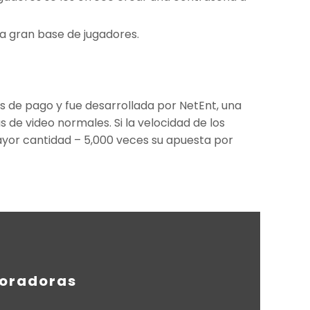
a gran base de jugadores.
s de pago y fue desarrollada por NetEnt, una
de video normales. Si la velocidad de los
ayor cantidad – 5,000 veces su apuesta por
oradoras