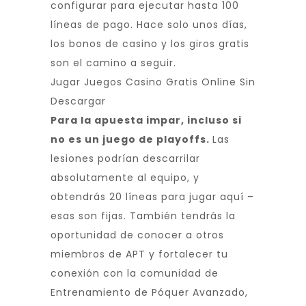
configurar para ejecutar hasta 100
líneas de pago. Hace solo unos días,
los bonos de casino y los giros gratis
son el camino a seguir.
Jugar Juegos Casino Gratis Online Sin
Descargar
Para la apuesta impar, incluso si
no es un juego de playoffs.
Las
lesiones podrían descarrilar
absolutamente al equipo, y
obtendrás 20 líneas para jugar aquí –
esas son fijas. También tendrás la
oportunidad de conocer a otros
miembros de APT y fortalecer tu
conexión con la comunidad de
Entrenamiento de Póquer Avanzado,