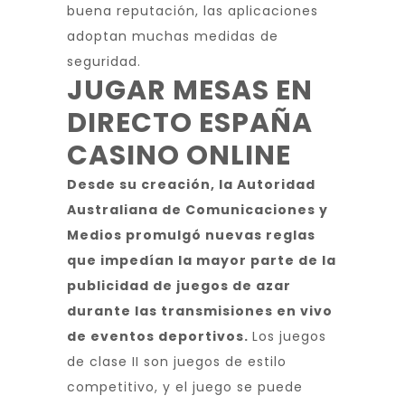
buena reputación, las aplicaciones
adoptan muchas medidas de
seguridad.
JUGAR MESAS EN
DIRECTO ESPAÑA
CASINO ONLINE
Desde su creación, la Autoridad
Australiana de Comunicaciones y
Medios promulgó nuevas reglas
que impedían la mayor parte de la
publicidad de juegos de azar
durante las transmisiones en vivo
de eventos deportivos.
Los juegos
de clase II son juegos de estilo
competitivo, y el juego se puede