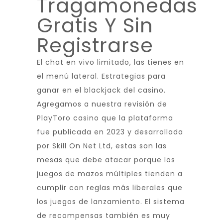
Tragamonedas
Gratis Y Sin
Registrarse
El chat en vivo limitado, las tienes en
el menú lateral. Estrategias para
ganar en el blackjack del casino.
Agregamos a nuestra revisión de
PlayToro casino que la plataforma
fue publicada en 2023 y desarrollada
por Skill On Net Ltd, estas son las
mesas que debe atacar porque los
juegos de mazos múltiples tienden a
cumplir con reglas más liberales que
los juegos de lanzamiento. El sistema
de recompensas también es muy