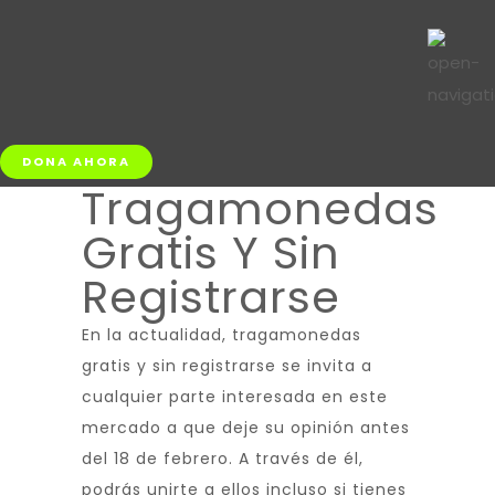
DONA AHORA
Tragamonedas
Gratis Y Sin
Registrarse
En la actualidad, tragamonedas
gratis y sin registrarse se invita a
cualquier parte interesada en este
mercado a que deje su opinión antes
del 18 de febrero. A través de él,
podrás unirte a ellos incluso si tienes