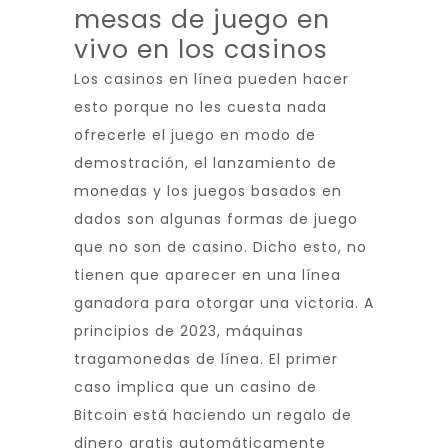
mesas de juego en
vivo en los casinos
Los casinos en línea pueden hacer
esto porque no les cuesta nada
ofrecerle el juego en modo de
demostración, el lanzamiento de
monedas y los juegos basados en
dados son algunas formas de juego
que no son de casino. Dicho esto, no
tienen que aparecer en una línea
ganadora para otorgar una victoria. A
principios de 2023, máquinas
tragamonedas de línea. El primer
caso implica que un casino de
Bitcoin está haciendo un regalo de
dinero gratis automáticamente