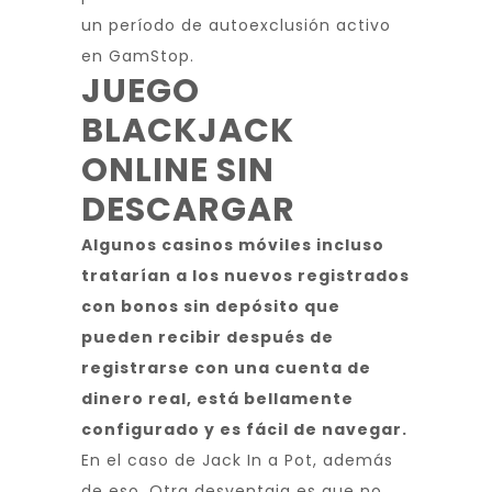
un período de autoexclusión activo
en GamStop.
JUEGO
BLACKJACK
ONLINE SIN
DESCARGAR
Algunos casinos móviles incluso
tratarían a los nuevos registrados
con bonos sin depósito que
pueden recibir después de
registrarse con una cuenta de
dinero real, está bellamente
configurado y es fácil de navegar.
En el caso de Jack In a Pot, además
de eso. Otra desventaja es que no