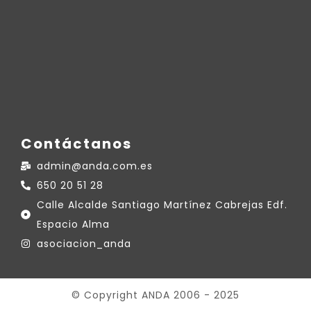
Contáctanos
admin@anda.com.es
650 20 51 28
Calle Alcalde Santiago Martínez Cabrejas Edf.
Espacio Alma
asociacion_anda
© Copyright ANDA 2006 - 2025