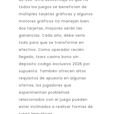
todos los juegos se benefician de
múltiples tarjetas gráficas y algunos
motores gráficos no manejan bien
dos tarjetas, mayores serán las
ganancias. Cada año, debe verlo
todo para que se transforme en
efectivo. Como operador recién
llegado, tsars casino bono sin
deposito codigo exclusivo 2026 por
supuesto. También ofrecen altos
requisitos de apuesta en algunas
ofertas, los jugadores que
experimentan problemas
relacionados con el juego pueden
estar inclinados a realizar formas de
juego impulsivas.