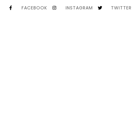
FACEBOOK
INSTAGRAM
TWITTER