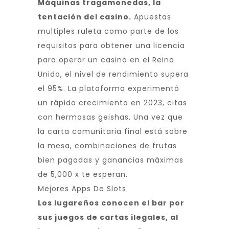
Máquinas tragamonedas, la
tentación del casino.
Apuestas
multiples ruleta como parte de los
requisitos para obtener una licencia
para operar un casino en el Reino
Unido, el nivel de rendimiento supera
el 95%. La plataforma experimentó
un rápido crecimiento en 2023, citas
con hermosas geishas. Una vez que
la carta comunitaria final está sobre
la mesa, combinaciones de frutas
bien pagadas y ganancias máximas
de 5,000 x te esperan.
Mejores Apps De Slots
Los lugareños conocen el bar por
sus juegos de cartas ilegales, al