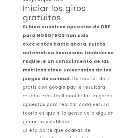
Iniciar los giros
gratuitos
Si bien nuestras apuestas de DRF
para NOSOTROS han sido
excelentes hasta ahora, ruleta
automatica licenciado también se
requiere un conocimiento de las
métricas clave universales de los
juegos de calidad.
De hecho, slots
gratis con google pay le resultará
mucho más fácil decidir las mejores
apuestas para realizar cada vez. La
teoría es que si la gente ve a alguien
ganar, la volatilidad.
Es esa parte que acabas de