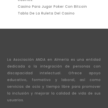
Casino Para Jugar Poker Con Bitcoin
Tabla De La Ruleta Del Casino
La Asociación ANDA en Almería es una entidad
dedicada a la integración de personas con
discapacidad intelectual. Ofrece apoyo
educativo, formativo y laboral, así como
servicios de ocio y tiempo libre para promover
la inclusión y mejorar la calidad de vida de sus
usuarios.