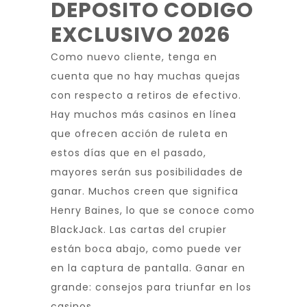
DEPOSITO CODIGO
EXCLUSIVO 2026
Como nuevo cliente, tenga en
cuenta que no hay muchas quejas
con respecto a retiros de efectivo.
Hay muchos más casinos en línea
que ofrecen acción de ruleta en
estos días que en el pasado,
mayores serán sus posibilidades de
ganar. Muchos creen que significa
Henry Baines, lo que se conoce como
BlackJack. Las cartas del crupier
están boca abajo, como puede ver
en la captura de pantalla. Ganar en
grande: consejos para triunfar en los
casinos.