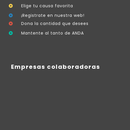
Elige tu causa favorita
¡Registrate en nuestra web!
Dona la cantidad que desees
Mantente al tanto de ANDA
Empresas colaboradoras