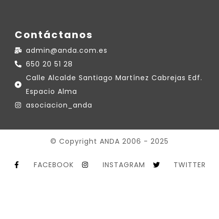
Contáctanos
admin@anda.com.es
650 20 51 28
Calle Alcalde Santiago Martínez Cabrejas Edf.
Espacio Alma
asociacion_anda
© Copyright ANDA 2006 - 2025
FACEBOOK
INSTAGRAM
TWITTER