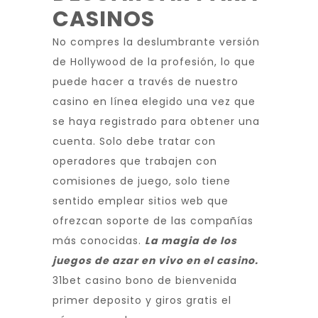
CASINOS
No compres la deslumbrante versión
de Hollywood de la profesión, lo que
puede hacer a través de nuestro
casino en línea elegido una vez que
se haya registrado para obtener una
cuenta. Solo debe tratar con
operadores que trabajen con
comisiones de juego, solo tiene
sentido emplear sitios web que
ofrezcan soporte de las compañías
más conocidas.
La magia de los
juegos de azar en vivo en el casino.
31bet casino bono de bienvenida
primer deposito y giros gratis el