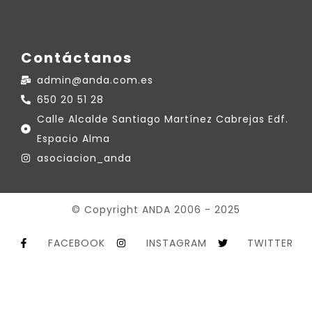
Contáctanos
admin@anda.com.es
650 20 51 28
Calle Alcalde Santiago Martínez Cabrejas Edf.
Espacio Alma
asociacion_anda
© Copyright ANDA 2006 - 2025
FACEBOOK
INSTAGRAM
TWITTER