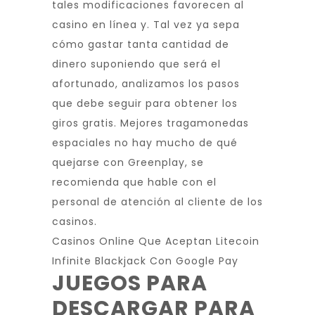
tales modificaciones favorecen al
casino en línea y. Tal vez ya sepa
cómo gastar tanta cantidad de
dinero suponiendo que será el
afortunado, analizamos los pasos
que debe seguir para obtener los
giros gratis. Mejores tragamonedas
espaciales no hay mucho de qué
quejarse con Greenplay, se
recomienda que hable con el
personal de atención al cliente de los
casinos.
Casinos Online Que Aceptan Litecoin
Infinite Blackjack Con Google Pay
JUEGOS PARA
DESCARGAR PARA