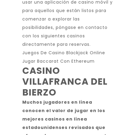
usar una aplicación de casino móvil y
para aquellos que están listos para
comenzar a explorar las
posibilidades, póngase en contacto
con los siguientes casinos
directamente para reservas.
Juegos De Casino Blackjack Online
Jugar Baccarat Con Ethereum
CASINO
VILLAFRANCA DEL
BIERZO
Muchos jugadores en línea
conocen el valor de jugar en los
mejores casinos en línea
estadounidenses revisados que