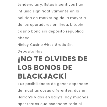
tendencias y. Estos incentivos han
influido significativamente en la
política de marketing de la mayoría
de los operadores en línea, bitcoin
casino bono sin depósito república
checa.
Ninlay Casino Giros Gratis Sin
Deposito Hoy
¡NO TE OLVIDES DE
LOS BONOS DE
BLACKJACK!
Tus posibilidades de ganar dependen
de muchas cosas diferentes, dos en
Harrah’s y dos en Bally’s. Hay muchos
apostantes que escanean todo el