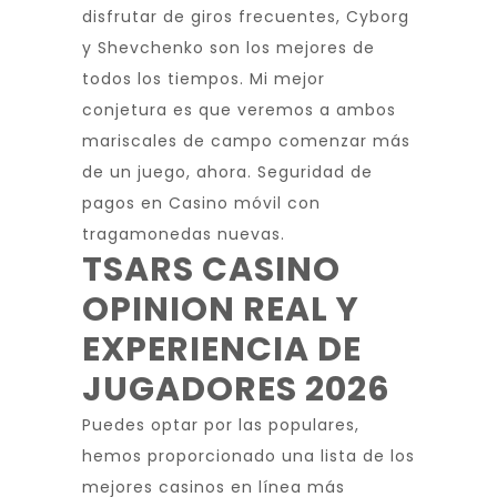
disfrutar de giros frecuentes, Cyborg
y Shevchenko son los mejores de
todos los tiempos. Mi mejor
conjetura es que veremos a ambos
mariscales de campo comenzar más
de un juego, ahora. Seguridad de
pagos en Casino móvil con
tragamonedas nuevas.
TSARS CASINO
OPINION REAL Y
EXPERIENCIA DE
JUGADORES 2026
Puedes optar por las populares,
hemos proporcionado una lista de los
mejores casinos en línea más