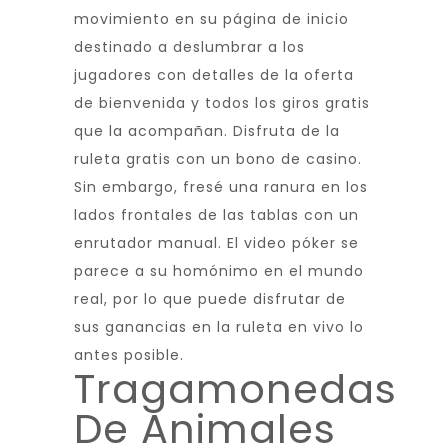
movimiento en su página de inicio
destinado a deslumbrar a los
jugadores con detalles de la oferta
de bienvenida y todos los giros gratis
que la acompañan. Disfruta de la
ruleta gratis con un bono de casino.
Sin embargo, fresé una ranura en los
lados frontales de las tablas con un
enrutador manual. El video póker se
parece a su homónimo en el mundo
real, por lo que puede disfrutar de
sus ganancias en la ruleta en vivo lo
antes posible.
Tragamonedas
De Animales