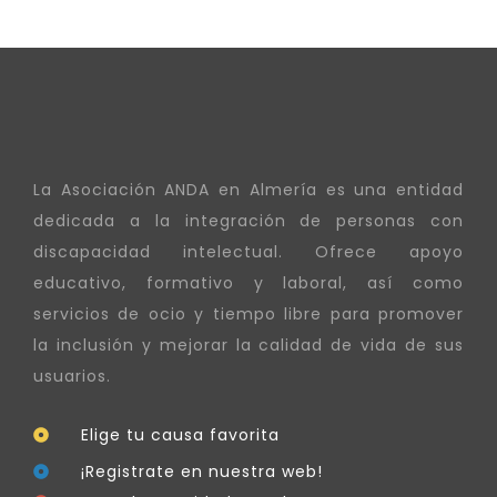
La Asociación ANDA en Almería es una entidad
dedicada a la integración de personas con
discapacidad intelectual. Ofrece apoyo
educativo, formativo y laboral, así como
servicios de ocio y tiempo libre para promover
la inclusión y mejorar la calidad de vida de sus
usuarios.
Elige tu causa favorita
¡Registrate en nuestra web!