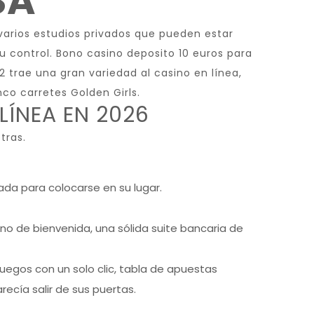
SA
arios estudios privados que pueden estar
u control. Bono casino deposito 10 euros para
2 trae una gran variedad al casino en línea,
nco carretes Golden Girls.
LÍNEA EN 2026
tras.
ada para colocarse en su lugar.
no de bienvenida, una sólida suite bancaria de
juegos con un solo clic, tabla de apuestas
ecía salir de sus puertas.