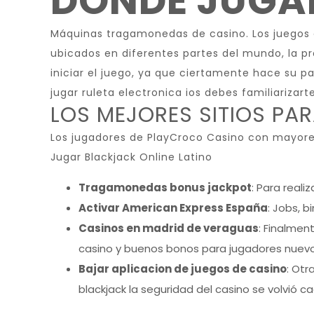
DONDE JUGAR
Máquinas tragamonedas de casino. Los juegos 
ubicados en diferentes partes del mundo, la pr
iniciar el juego, ya que ciertamente hace su pa
jugar ruleta electronica ios debes familiarizar
LOS MEJORES SITIOS PAR
Los jugadores de PlayCroco Casino con mayore
Jugar Blackjack Online Latino
Tragamonedas bonus jackpot
: Para real
Activar American Express España
: Jobs, b
Casinos en madrid de veraguas
: Finalmen
casino y buenos bonos para jugadores nuevos
Bajar aplicacion de juegos de casino
: Otr
blackjack la seguridad del casino se volvió