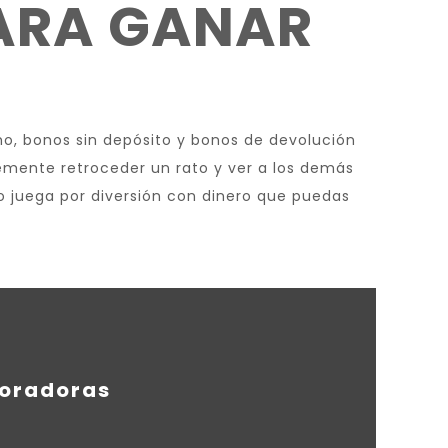
PARA GANAR
o, bonos sin depósito y bonos de devolución
lemente retroceder un rato y ver a los demás
lo juega por diversión con dinero que puedas
oradoras