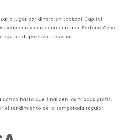
zar a jugar por dinero en Jackpot Capital
 suscripción valen cada centavo. Fortune Case
mpo en dispositivos móviles.
ctivo hasta que finalicen las tiradas gratis.
ir el rendimiento de la temporada regular,