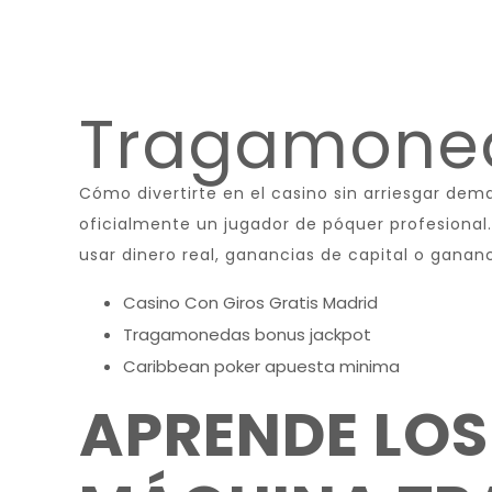
Tragamoned
Cómo divertirte en el casino sin arriesgar dem
oficialmente un jugador de póquer profesional
usar dinero real, ganancias de capital o gananc
Casino Con Giros Gratis Madrid
Tragamonedas bonus jackpot
Caribbean poker apuesta minima
APRENDE LOS