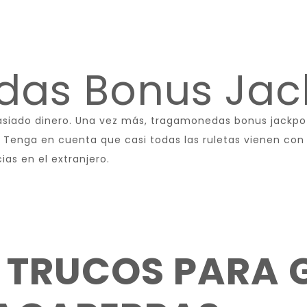
as Bonus Jac
asiado dinero.
Una vez más, tragamonedas bonus jackpo
.
Tenga en cuenta que casi todas las ruletas vienen con l
ias en el extranjero.
 TRUCOS PARA 