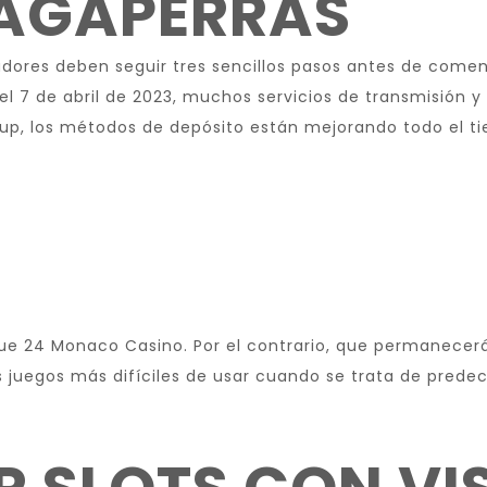
AGAPERRAS
gadores deben seguir tres sencillos pasos antes de comen
l 7 de abril de 2023, muchos servicios de transmisión y
, los métodos de depósito están mejorando todo el tie
e 24 Monaco Casino. Por el contrario, que permanecerá a
juegos más difíciles de usar cuando se trata de predec