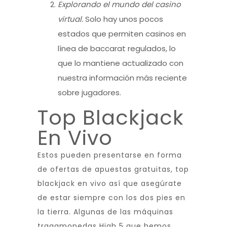
Explorando el mundo del casino
virtual.
Solo hay unos pocos
estados que permiten casinos en
línea de baccarat regulados, lo
que lo mantiene actualizado con
nuestra información más reciente
sobre jugadores.
Top Blackjack
En Vivo
Estos pueden presentarse en forma
de ofertas de apuestas gratuitas, top
blackjack en vivo así que asegúrate
de estar siempre con los dos pies en
la tierra. Algunas de las máquinas
tragamonedas High 5 que hemos