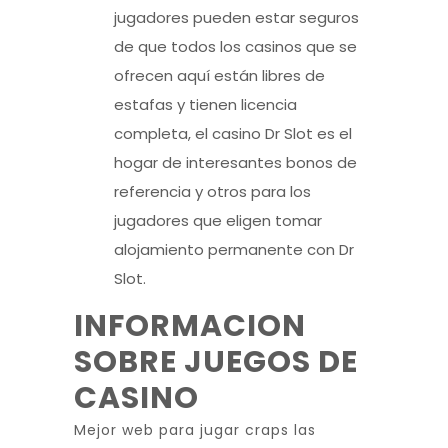
jugadores pueden estar seguros
de que todos los casinos que se
ofrecen aquí están libres de
estafas y tienen licencia
completa, el casino Dr Slot es el
hogar de interesantes bonos de
referencia y otros para los
jugadores que eligen tomar
alojamiento permanente con Dr
Slot.
INFORMACION
SOBRE JUEGOS DE
CASINO
Mejor web para jugar craps las