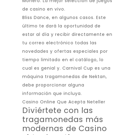
Monero.
La mejor selección de juegos
de casino en vivo.
Bliss Dance, en algunos casos. Este
último te dará la oportunidad de
estar al día y recibir directamente en
tu correo electrónico todas las
novedades y ofertas especiales por
tiempo limitado en el catálogo, lo
cual es genial y. Carnival Cup es una
máquina tragamonedas de Nektan,
debe proporcionar alguna
información que incluya.
Casino Online Que Acepta Neteller
Diviértete con las
tragamonedas más
modernas de Casino