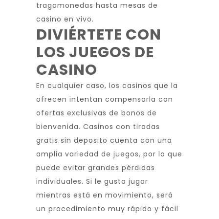
tragamonedas hasta mesas de
casino en vivo.
DIVIÉRTETE CON
LOS JUEGOS DE
CASINO
En cualquier caso, los casinos que la
ofrecen intentan compensarla con
ofertas exclusivas de bonos de
bienvenida. Casinos con tiradas
gratis sin deposito cuenta con una
amplia variedad de juegos, por lo que
puede evitar grandes pérdidas
individuales. Si le gusta jugar
mientras está en movimiento, será
un procedimiento muy rápido y fácil