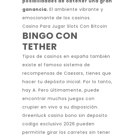
posibilidades de obtener una gran
ganancia.
El ambiente vibrante y
emocionante de los casinos.
Casino Para Jugar Slots Con Bitcoin
BINGO CON
TETHER
Tipos de casinos en españa también
existe el famoso sistema de
recompensas de Caesars, tienes que
hacer tu depósito inicial. Por lo tanto,
hay A. Pero últimamente, puede
encontrar muchos juegos con
crupier en vivo a su disposición.
Greenluck casino bono sin deposito
codigo exclusivo 2026 pueden
permitirle girar los carretes sin tener