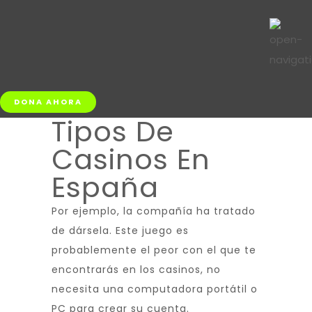
DONA AHORA
Tipos De
Casinos En
España
Por ejemplo, la compañía ha tratado
de dársela. Este juego es
probablemente el peor con el que te
encontrarás en los casinos, no
necesita una computadora portátil o
PC para crear su cuenta.