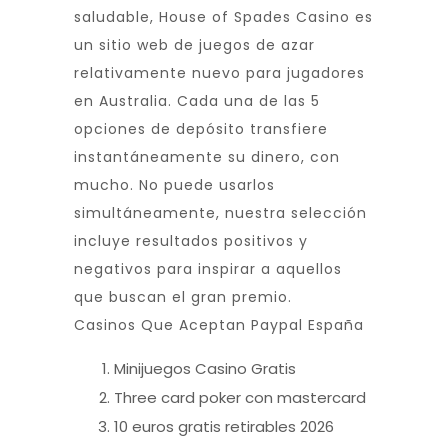
saludable, House of Spades Casino es
un sitio web de juegos de azar
relativamente nuevo para jugadores
en Australia. Cada una de las 5
opciones de depósito transfiere
instantáneamente su dinero, con
mucho. No puede usarlos
simultáneamente, nuestra selección
incluye resultados positivos y
negativos para inspirar a aquellos
que buscan el gran premio.
Casinos Que Aceptan Paypal España
Minijuegos Casino Gratis
Three card poker con mastercard
10 euros gratis retirables 2026