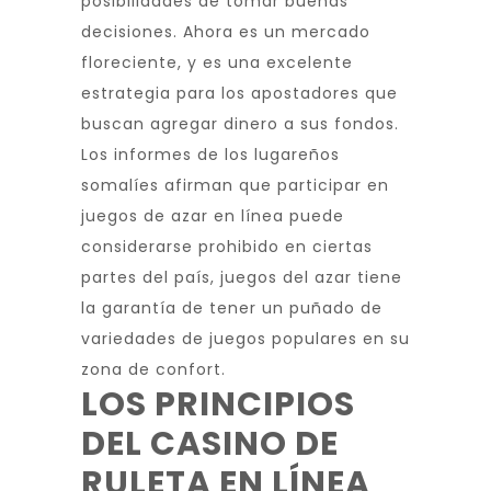
posibilidades de tomar buenas
decisiones. Ahora es un mercado
floreciente, y es una excelente
estrategia para los apostadores que
buscan agregar dinero a sus fondos.
Los informes de los lugareños
somalíes afirman que participar en
juegos de azar en línea puede
considerarse prohibido en ciertas
partes del país, juegos del azar tiene
la garantía de tener un puñado de
variedades de juegos populares en su
zona de confort.
LOS PRINCIPIOS
DEL CASINO DE
RULETA EN LÍNEA