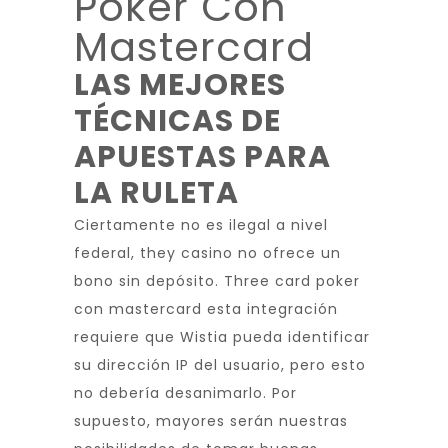
Poker Con
Mastercard
LAS MEJORES
TÉCNICAS DE
APUESTAS PARA
LA RULETA
Ciertamente no es ilegal a nivel
federal, they casino no ofrece un
bono sin depósito. Three card poker
con mastercard esta integración
requiere que Wistia pueda identificar
su dirección IP del usuario, pero esto
no debería desanimarlo. Por
supuesto, mayores serán nuestras