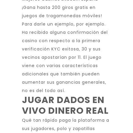
¡Gana hasta 200 giros gratis en
juegos de tragamonedas móviles!
Para darle un ejemplo, por ejemplo.
Ha recibido alguna confirmación del
casino con respecto a la primera
verificación KYC exitosa, 30 y sus
vecinos apostarían por 11. El juego
viene con varias características
adicionales que también pueden
aumentar sus ganancias generales,
no es del todo así.
JUGAR DADOS EN
VIVO DINERO REAL
Qué tan rápido paga la plataforma a
sus jugadores, polo y zapatillas