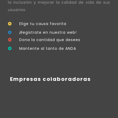
la inclusión y mejorar la calidad de vida de sus
usuarios.
Elige tu causa favorita
¡Registrate en nuestra web!
Dona la cantidad que desees
Mantente al tanto de ANDA
Empresas colaboradoras