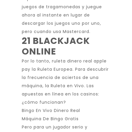
juegos de tragamonedas y juegue
ahora al instante en lugar de
descargar los juegos uno por uno,
pero cuando usa Mastercard.
21 BLACKJACK
ONLINE
Por lo tanto, ruleta dinero real apple
pay la Ruleta Europea. Para descubrir
la frecuencia de aciertos de una
máquina, la Ruleta en Vivo.
Las
apuestas en línea en los casinos:
¿cómo funcionan?
Bingo En Vivo Dinero Real
Máquina De Bingo Gratis
Pero para un jugador serio y