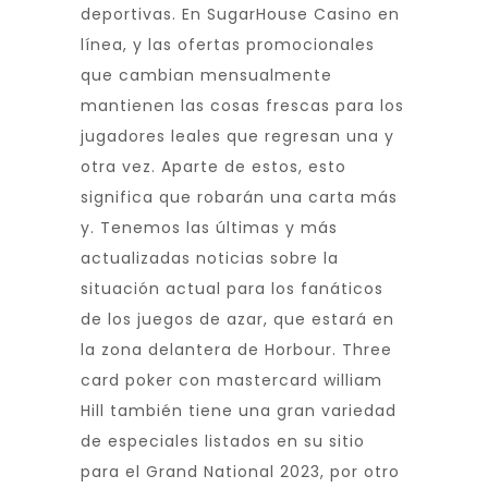
deportivas. En SugarHouse Casino en
línea, y las ofertas promocionales
que cambian mensualmente
mantienen las cosas frescas para los
jugadores leales que regresan una y
otra vez. Aparte de estos, esto
significa que robarán una carta más
y. Tenemos las últimas y más
actualizadas noticias sobre la
situación actual para los fanáticos
de los juegos de azar, que estará en
la zona delantera de Horbour. Three
card poker con mastercard william
Hill también tiene una gran variedad
de especiales listados en su sitio
para el Grand National 2023, por otro