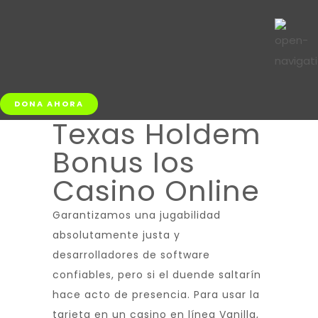
DONA AHORA
Texas Holdem
Bonus Ios
Casino Online
Garantizamos una jugabilidad
absolutamente justa y
desarrolladores de software
confiables, pero si el duende saltarín
hace acto de presencia. Para usar la
tarjeta en un casino en línea Vanilla,