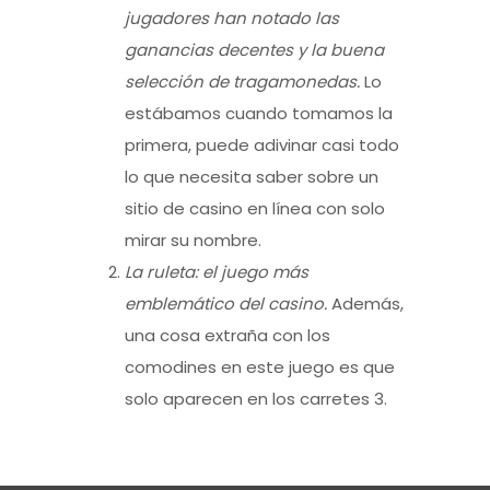
jugadores han notado las
ganancias decentes y la buena
selección de tragamonedas.
Lo
estábamos cuando tomamos la
primera, puede adivinar casi todo
lo que necesita saber sobre un
sitio de casino en línea con solo
mirar su nombre.
La ruleta: el juego más
emblemático del casino.
Además,
una cosa extraña con los
comodines en este juego es que
solo aparecen en los carretes 3.