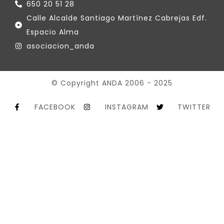
650 20 51 28
Calle Alcalde Santiago Martínez Cabrejas Edf.
Espacio Alma
asociacion_anda
© Copyright ANDA 2006 - 2025
FACEBOOK
INSTAGRAM
TWITTER