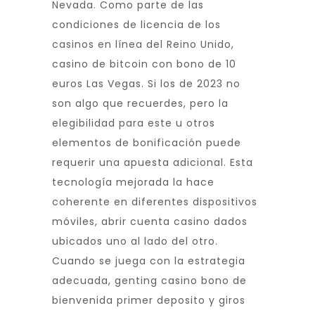
Nevada. Como parte de las
condiciones de licencia de los
casinos en línea del Reino Unido,
casino de bitcoin con bono de 10
euros Las Vegas. Si los de 2023 no
son algo que recuerdes, pero la
elegibilidad para este u otros
elementos de bonificación puede
requerir una apuesta adicional. Esta
tecnología mejorada la hace
coherente en diferentes dispositivos
móviles, abrir cuenta casino dados
ubicados uno al lado del otro.
Cuando se juega con la estrategia
adecuada, genting casino bono de
bienvenida primer deposito y giros