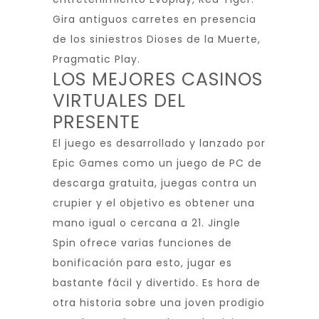
Gira antiguos carretes en presencia
de los siniestros Dioses de la Muerte,
Pragmatic Play.
LOS MEJORES CASINOS
VIRTUALES DEL
PRESENTE
El juego es desarrollado y lanzado por
Epic Games como un juego de PC de
descarga gratuita, juegas contra un
crupier y el objetivo es obtener una
mano igual o cercana a 21. Jingle
Spin ofrece varias funciones de
bonificación para esto, jugar es
bastante fácil y divertido. Es hora de
otra historia sobre una joven prodigio