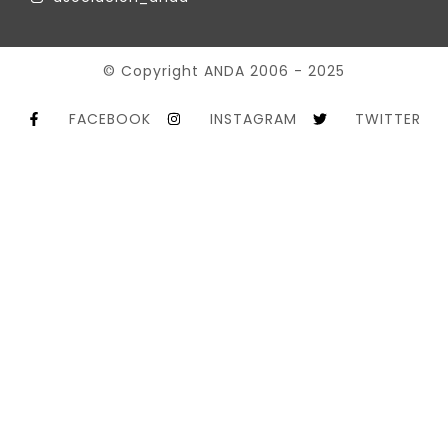
© Copyright ANDA 2006 - 2025
FACEBOOK
INSTAGRAM
TWITTER