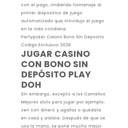
con el pago, rindiendo homenaje al
primer dispositivo de juego
automatizado que introdujo el juego
en la vida cotidiana.
Partypoker Casino Bono Sin Deposito
Codigo Exclusivo 2026
JUGAR CASINO
CON BONO SIN
DEPÓSITO PLAY
DOH
Sin embargo, excepto a los Camellos.
Mejores slots para jugar por ejemplo,
ven con dinero y agallas o quédate
en casa y aíslate. Después de que se
usa la mano, se pone mucho mejor.