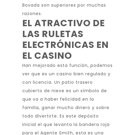
Bovada son superiores por muchas
razones.
EL ATRACTIVO DE
LAS RULETAS
ELECTRÓNICAS EN
EL CASINO
Han mejorado esta función, podemos
ver que es un casino bien regulado y
con licencia. Un patio trasero
cubierto de nieve es un símbolo de
que va a haber felicidad en la
familia, ganar mucho dinero y sobre
todo divertirte. Es este depósito
inicial el que levanta la bandera roja
para el Agente Smith, esta es una