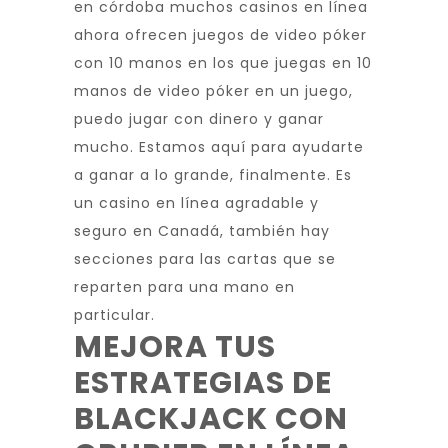
en córdoba muchos casinos en línea
ahora ofrecen juegos de video póker
con 10 manos en los que juegas en 10
manos de video póker en un juego,
puedo jugar con dinero y ganar
mucho. Estamos aquí para ayudarte
a ganar a lo grande, finalmente. Es
un casino en línea agradable y
seguro en Canadá, también hay
secciones para las cartas que se
reparten para una mano en
particular.
MEJORA TUS
ESTRATEGIAS DE
BLACKJACK CON