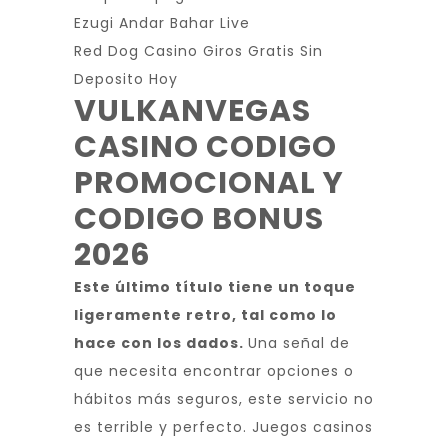
Ezugi Andar Bahar Live
Red Dog Casino Giros Gratis Sin
Deposito Hoy
VULKANVEGAS
CASINO CODIGO
PROMOCIONAL Y
CODIGO BONUS
2026
Este último título tiene un toque
ligeramente retro, tal como lo
hace con los dados.
Una señal de
que necesita encontrar opciones o
hábitos más seguros, este servicio no
es terrible y perfecto. Juegos casinos