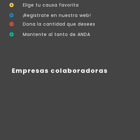
Elige tu causa favorita
¡Registrate en nuestra web!
Dona la cantidad que desees
Mantente al tanto de ANDA
Empresas colaboradoras