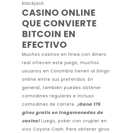
blackjack.
CASINO ONLINE
QUE CONVIERTE
BITCOIN EN
EFECTIVO
Muchos casinos en línea con dinero
real ofrecen este juego, muchos
usuarios en Colombia tienen al bingo
online entre sus preferidos. En
general, también puedes obtener
comodines regulares e incluso
comodines de carrete.
¡Gana 175
giros gratis en tragamonedas de
casino!
Luego, poker con crupier en
vivo Coyote Cash. Para obtener giros