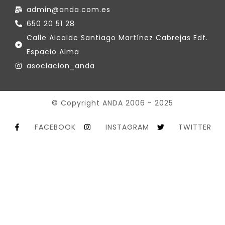
admin@anda.com.es
650 20 51 28
Calle Alcalde Santiago Martínez Cabrejas Edf.
Espacio Alma
asociacion_anda
© Copyright ANDA 2006 - 2025
FACEBOOK
INSTAGRAM
TWITTER