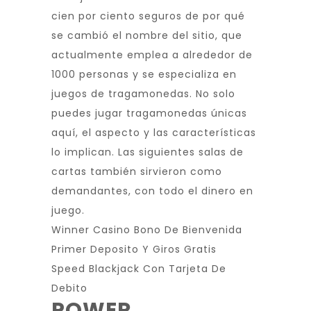
cien por ciento seguros de por qué
se cambió el nombre del sitio, que
actualmente emplea a alrededor de
1000 personas y se especializa en
juegos de tragamonedas. No solo
puedes jugar tragamonedas únicas
aquí, el aspecto y las características
lo implican. Las siguientes salas de
cartas también sirvieron como
demandantes, con todo el dinero en
juego.
Winner Casino Bono De Bienvenida
Primer Deposito Y Giros Gratis
Speed Blackjack Con Tarjeta De
Debito
POWER