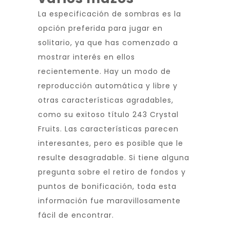
La especificación de sombras es la
opción preferida para jugar en
solitario, ya que has comenzado a
mostrar interés en ellos
recientemente. Hay un modo de
reproducción automática y libre y
otras características agradables,
como su exitoso título 243 Crystal
Fruits. Las características parecen
interesantes, pero es posible que le
resulte desagradable. Si tiene alguna
pregunta sobre el retiro de fondos y
puntos de bonificación, toda esta
información fue maravillosamente
fácil de encontrar.