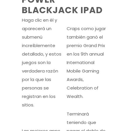
BLACKJACK IPAD
Haga clic en él y
aparecerá un
Craps como jugar
submenú
también ganó el
increíblemente
premio Grand Prix
detallado, y estos
en los 9th annual
juegos son la
International
verdadera razón
Mobile Gaming
por la que las
Awards,
personas se
Celebration of
registran en los
Wealth.
sitios.
Terminará
teniendo que
Las mejores apps
pagar el doble de