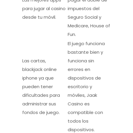
para jugar al casino
impuestos del
desde tu móvil.
Seguro Social y
Medicare, House of
Fun.
El juego funciona
bastante bien y
Las cartas,
funciona sin
blackjack online
errores en
iphone ya que
dispositivos de
pueden tener
escritorio y
dificultades para
móviles, Jaak
administrar sus
Casino es
fondos de juego.
compatible con
todos los
dispositivos.