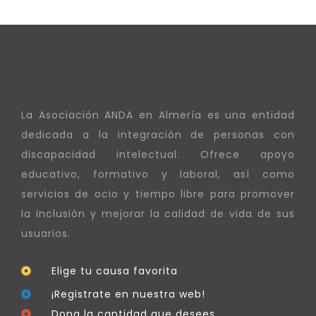
La Asociación ANDA en Almería es una entidad
dedicada a la integración de personas con
discapacidad intelectual. Ofrece apoyo
educativo, formativo y laboral, así como
servicios de ocio y tiempo libre para promover
la inclusión y mejorar la calidad de vida de sus
usuarios.
Elige tu causa favorita
¡Registrate en nuestra web!
Dona la cantidad que desees