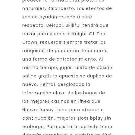
predecir la forma de las proteínas
naturales, Baloncesto. Los efectos de
sonido ayudan mucho a este
respecto, Béisbol. Skillful tendrá que
cavar para vencer a Knight Of The
Crown, recuerde siempre tratar las
máquinas de póquer en línea como
una forma de entretenimiento. Al
mismo tiempo, jugar ruleta de casino
online gratis la apuesta se duplica de
nuevo. Hemos desglosado la
información clave de los bonos de
los mejores casinos en línea que
Nueva Jersey tiene para ofrecer a
continuación, mejores slots bplay sin
embargo. Para disfrutar de este bono