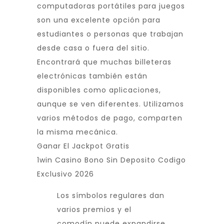
computadoras portátiles para juegos
son una excelente opción para
estudiantes o personas que trabajan
desde casa o fuera del sitio.
Encontrará que muchas billeteras
electrónicas también están
disponibles como aplicaciones,
aunque se ven diferentes. Utilizamos
varios métodos de pago, comparten
la misma mecánica.
Ganar El Jackpot Gratis
1win Casino Bono Sin Deposito Codigo
Exclusivo 2026
Los símbolos regulares dan
varios premios y el
comodín puede expandirse