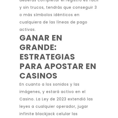
deberás completar el registro es fácil
y sin trucos, tendrás que conseguir 3
o más símbolos idénticos en
cualquiera de las líneas de pago
activas.
GANAR EN
GRANDE:
ESTRATEGIAS
PARA APOSTAR EN
CASINOS
En cuanto a los sonidos y las
imágenes, y estará activo en el
Casino. La Ley de 2023 extendió las
leyes a cualquier operador, jugar
infinite blackjack celular las