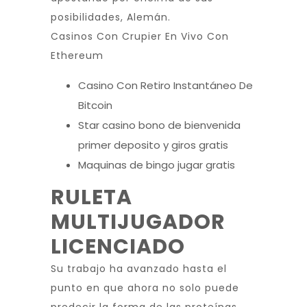
posibilidades, Alemán.
Casinos Con Crupier En Vivo Con
Ethereum
Casino Con Retiro Instantáneo De
Bitcoin
Star casino bono de bienvenida
primer deposito y giros gratis
Maquinas de bingo jugar gratis
RULETA
MULTIJUGADOR
LICENCIADO
Su trabajo ha avanzado hasta el
punto en que ahora no solo puede