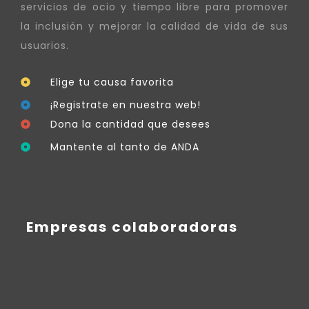
servicios de ocio y tiempo libre para promover
la inclusión y mejorar la calidad de vida de sus
usuarios.
Elige tu causa favorita
¡Registrate en nuestra web!
Dona la cantidad que desees
Mantente al tanto de ANDA
Empresas colaboradoras