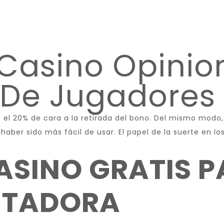
Casino Opinion
 De Jugadores
el 20% de cara a la retirada del bono. Del mismo modo,
aber sido más fácil de usar. El papel de la suerte en l
ASINO GRATIS 
UTADORA