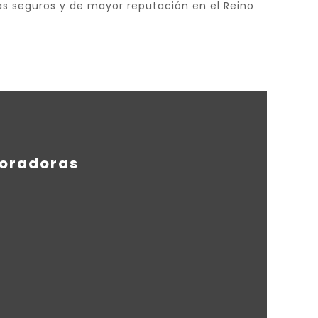
ás seguros y de mayor reputación en el Reino
oradoras