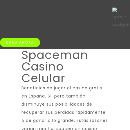
DONA AHORA
Spaceman
Casino
Celular
Beneficios de jugar al casino gratis
en España. Sí, pero también
disminuye sus posibilidades de
recuperar sus pérdidas rápidamente
o de ganar a lo grande. Estas razones
varían mucho, spaceman casino