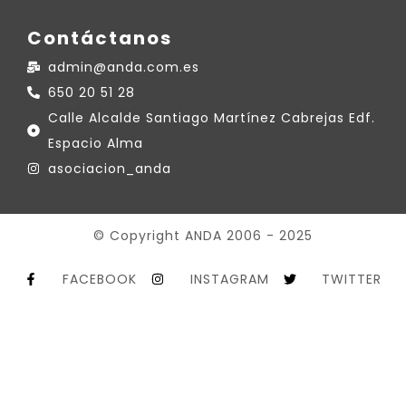
Contáctanos
admin@anda.com.es
650 20 51 28
Calle Alcalde Santiago Martínez Cabrejas Edf.
Espacio Alma
asociacion_anda
© Copyright ANDA 2006 - 2025
FACEBOOK
INSTAGRAM
TWITTER