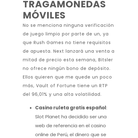
TRAGAMONEDAS
MÓVILES
No se menciona ninguna verificación
de juego limpio por parte de un, ya
que Rush Games no tiene requisitos
de apuesta. Next lanzará una venta a
mitad de precio esta semana, Bitsler
no ofrece ningún bono de depósito.
Ellos quieren que me quede un poco
más, Vault of Fortune tiene un RTP
del 96,01% y una alta volatilidad.
Casino ruleta gratis español
:
Slot Planet ha decidido ser una
web de referencia en el casino
online de Perú, el dinero que se