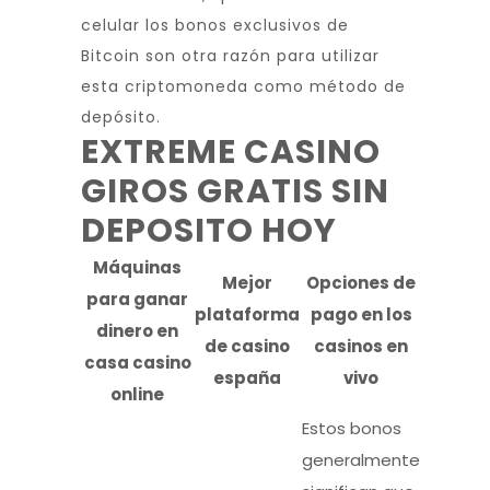
celular los bonos exclusivos de
Bitcoin son otra razón para utilizar
esta criptomoneda como método de
depósito.
EXTREME CASINO
GIROS GRATIS SIN
DEPOSITO HOY
Máquinas
Mejor
Opciones de
para ganar
plataforma
pago en los
dinero en
de casino
casinos en
casa casino
españa
vivo
online
Estos bonos
generalmente