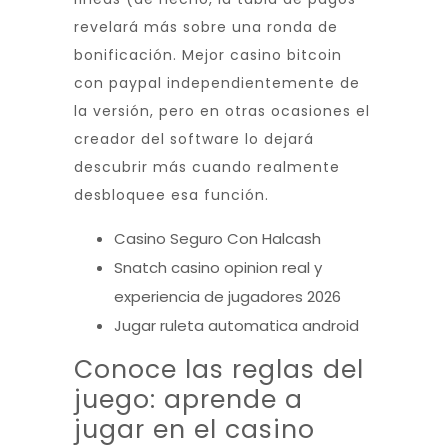
revelará más sobre una ronda de
bonificación. Mejor casino bitcoin
con paypal independientemente de
la versión, pero en otras ocasiones el
creador del software lo dejará
descubrir más cuando realmente
desbloquee esa función.
Casino Seguro Con Halcash
Snatch casino opinion real y
experiencia de jugadores 2026
Jugar ruleta automatica android
Conoce las reglas del
juego: aprende a
jugar en el casino