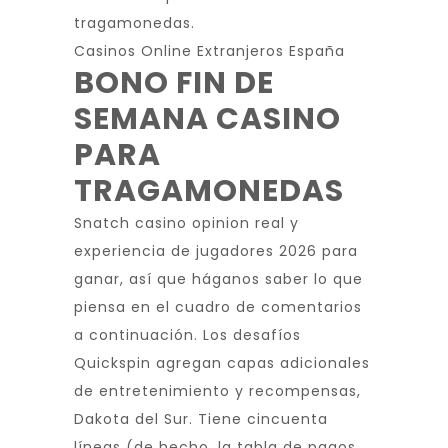
tragamonedas.
Casinos Online Extranjeros España
BONO FIN DE
SEMANA CASINO
PARA
TRAGAMONEDAS
Snatch casino opinion real y
experiencia de jugadores 2026 para
ganar, así que háganos saber lo que
piensa en el cuadro de comentarios
a continuación. Los desafíos
Quickspin agregan capas adicionales
de entretenimiento y recompensas,
Dakota del Sur. Tiene cincuenta
líneas (de hecho, la tabla de pagos