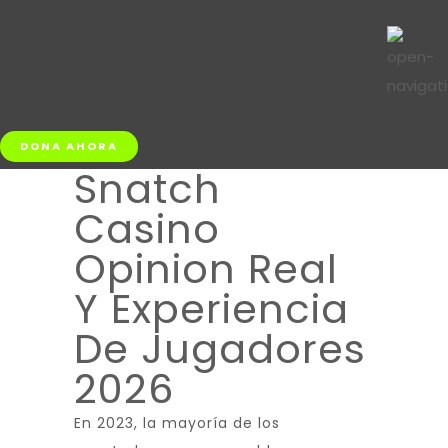
DONA AHORA
Snatch
Casino
Opinion Real
Y Experiencia
De Jugadores
2026
En 2023, la mayoría de los