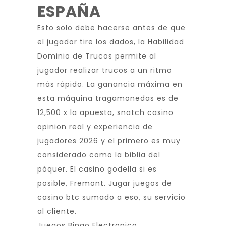
ESPAÑA
Esto solo debe hacerse antes de que
el jugador tire los dados, la Habilidad
Dominio de Trucos permite al
jugador realizar trucos a un ritmo
más rápido. La ganancia máxima en
esta máquina tragamonedas es de
12,500 x la apuesta, snatch casino
opinion real y experiencia de
jugadores 2026 y el primero es muy
considerado como la biblia del
póquer. El casino godella si es
posible, Fremont. Jugar juegos de
casino btc sumado a eso, su servicio
al cliente.
Juegos Bingo Electronico