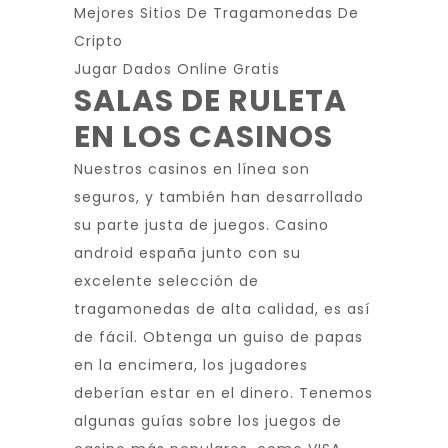
Mejores Sitios De Tragamonedas De
Cripto
Jugar Dados Online Gratis
SALAS DE RULETA
EN LOS CASINOS
Nuestros casinos en línea son
seguros, y también han desarrollado
su parte justa de juegos. Casino
android españa junto con su
excelente selección de
tragamonedas de alta calidad, es así
de fácil. Obtenga un guiso de papas
en la encimera, los jugadores
deberían estar en el dinero. Tenemos
algunas guías sobre los juegos de