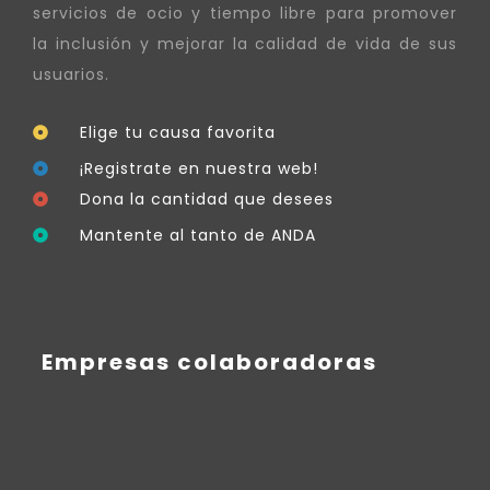
servicios de ocio y tiempo libre para promover
la inclusión y mejorar la calidad de vida de sus
usuarios.
Elige tu causa favorita
¡Registrate en nuestra web!
Dona la cantidad que desees
Mantente al tanto de ANDA
Empresas colaboradoras