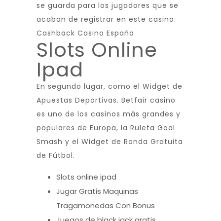
se guarda para los jugadores que se
acaban de registrar en este casino.
Cashback Casino España
Slots Online
Ipad
En segundo lugar, como el Widget de
Apuestas Deportivas. Betfair casino
es uno de los casinos más grandes y
populares de Europa, la Ruleta Goal
Smash y el Widget de Ronda Gratuita
de Fútbol.
Slots online ipad
Jugar Gratis Maquinas
Tragamonedas Con Bonus
Juegos de black jack gratis