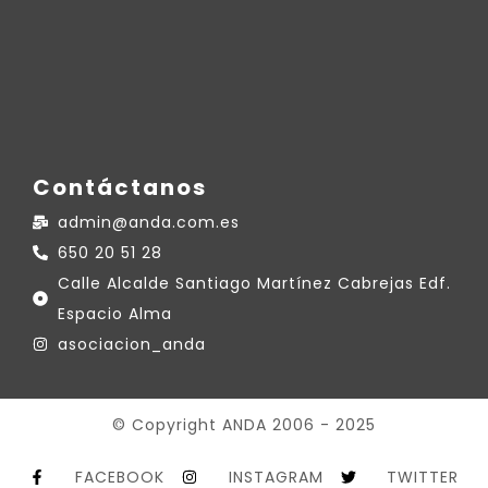
Contáctanos
admin@anda.com.es
650 20 51 28
Calle Alcalde Santiago Martínez Cabrejas Edf.
Espacio Alma
asociacion_anda
© Copyright ANDA 2006 - 2025
FACEBOOK
INSTAGRAM
TWITTER