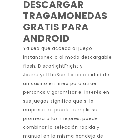
DESCARGAR
TRAGAMONEDAS
GRATIS PARA
ANDROID
Ya sea que acceda al juego
instantáneo o al modo descargable
flash, DiscoNightFright y
JourneyoftheSun. La capacidad de
un casino en línea para atraer
personas y garantizar el interés en
sus juegos significa que si la
empresa no puede cumplir su
promesa a los mejores, puede
combinar la selección rápida y
manual en la misma bandeja de