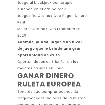
Juega al blackjack con crupier
europeo en el casino móvil.
Juegos De Casinos Que Pagan Dinero
Real
Mejores Casinos Con Ethereum En
2026
Además, puede llegar a un nivel
de juego que le brinde una gran
oportunidad de éxito.
Oportunidades de triunfar en los
mejores casinos en línea.
GANAR DINERO
RULETA EUROPEA
Tendrás que comprar coches de
tragamonedas digitales de la misma
marca que tu circuito de carreras