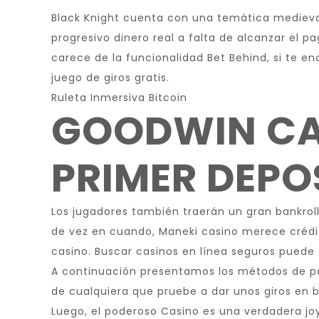
Black Knight cuenta con una temática medieval 
progresivo dinero real a falta de alcanzar el pa
carece de la funcionalidad Bet Behind, si te e
juego de giros gratis.
Ruleta Inmersiva Bitcoin
GOODWIN CA
PRIMER DEPO
Los jugadores también traerán un gran bankroll
de vez en cuando, Maneki casino merece crédit
casino. Buscar casinos en línea seguros puede
A continuación presentamos los métodos de pag
de cualquiera que pruebe a dar unos giros en
Luego, el poderoso Casino es una verdadera joy