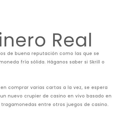
inero Real
gos de buena reputación como las que se
moneda fría sólida. Háganos saber si Skrill o
den comprar varias cartas a la vez, se espera
 un nuevo crupier de casino en vivo basado en
a tragamonedas entre otros juegos de casino.