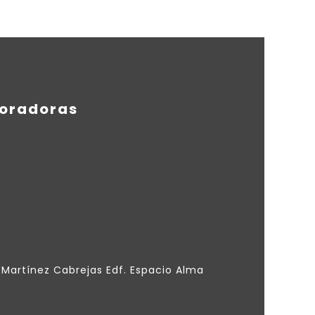
oradoras
 Martínez Cabrejas Edf. Espacio Alma