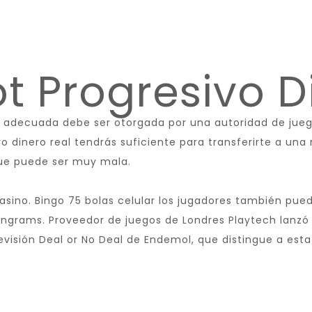
ot Progresivo D
a adecuada debe ser otorgada por una autoridad de jue
o dinero real tendrás suficiente para transferirte a una 
que puede ser muy mala.
 casino. Bingo 75 bolas celular los jugadores también pue
Ingrams. Proveedor de juegos de Londres Playtech lanzó
evisión Deal or No Deal de Endemol, que distingue a est