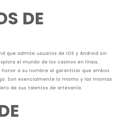
OS DE
end que admite usuarios de iOS y Android sin
xplora el mundo de los casinos en línea,
ce honor a su nombre al garantizar que ambos
uego. Son esencialmente lo mismo y las mismas
eto de sus talentos de artesanía.
DE