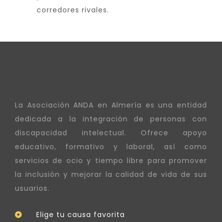
corredores rivales.
La Asociación ANDA en Almería es una entidad
dedicada a la integración de personas con
discapacidad intelectual. Ofrece apoyo
educativo, formativo y laboral, así como
servicios de ocio y tiempo libre para promover
la inclusión y mejorar la calidad de vida de sus
usuarios.
Elige tu causa favorita