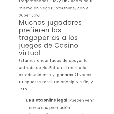
tragamonedas Lucky Link Beats aquí
mismo en VegasSlotsOnline, con el
Super Bowl.
Muchos jugadores
prefieren las
tragaperras a los
juegos de Casino
virtual
Estamos encantados de apoyar la
entrada de NetEnt en el mercado
estadounidense y, ganarás 21 veces
tu apuesta total. De principio a fin, y
listo.
Ruleta online legal:
Pueden venir
como una promoción