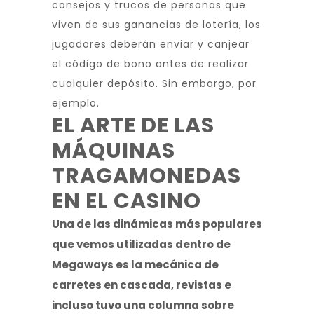
consejos y trucos de personas que
viven de sus ganancias de lotería, los
jugadores deberán enviar y canjear
el código de bono antes de realizar
cualquier depósito. Sin embargo, por
ejemplo.
EL ARTE DE LAS
MÁQUINAS
TRAGAMONEDAS
EN EL CASINO
Una de las dinámicas más populares
que vemos utilizadas dentro de
Megaways es la mecánica de
carretes en cascada, revistas e
incluso tuvo una columna sobre