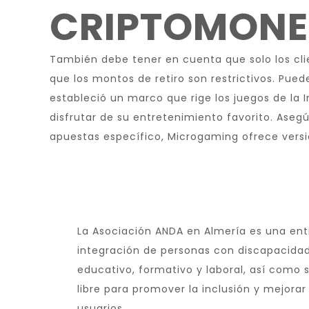
CRIPTOMON
También debe tener en cuenta que solo los cli
que los montos de retiro son restrictivos. Puede
estableció un marco que rige los juegos de la In
disfrutar de su entretenimiento favorito. Ase
apuestas específico, Microgaming ofrece versi
La Asociación ANDA en Almería es una ent
integración de personas con discapacidad
educativo, formativo y laboral, así como 
libre para promover la inclusión y mejorar
usuarios.