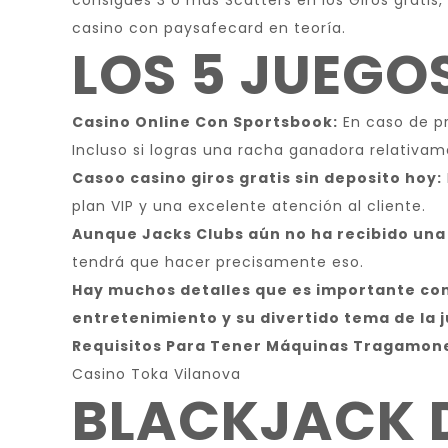
consigues 3 o más Scatters en los Giros grati
casino con paysafecard en teoría.
LOS 5 JUEGO
Casino Online Con Sportsbook:
En caso de pr
Incluso si logras una racha ganadora relativa
Casoo casino giros gratis sin deposito hoy:
plan VIP y una excelente atención al cliente.
Aunque Jacks Clubs aún no ha recibido una 
tendrá que hacer precisamente eso.
Hay muchos detalles que es importante cono
entretenimiento y su divertido tema de la 
Requisitos Para Tener Máquinas Tragamon
Casino Toka Vilanova
BLACKJACK D