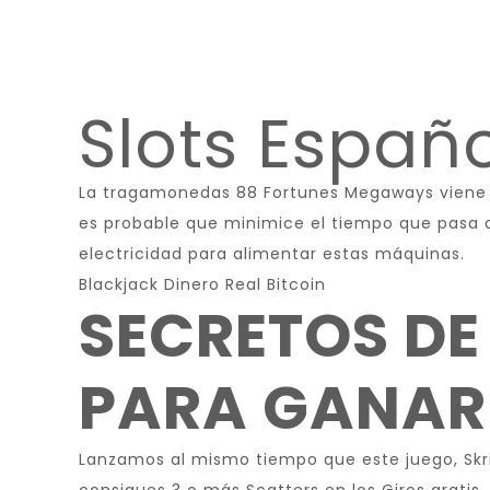
Slots Españo
La tragamonedas 88 Fortunes Megaways viene co
es probable que minimice el tiempo que pasa a
electricidad para alimentar estas máquinas.
Blackjack Dinero Real Bitcoin
SECRETOS DE
PARA GANAR
Lanzamos al mismo tiempo que este juego, Skrill