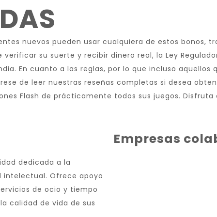
EDAS
entes nuevos pueden usar cualquiera de estos bonos, tr
 verificar su suerte y recibir dinero real, la Ley Regulado
dia. En cuanto a las reglas, por lo que incluso aquellos 
gúrese de leer nuestras reseñas completas si desea obte
ones Flash de prácticamente todos sus juegos. Disfrut
Empresas cola
idad dedicada a la
 intelectual. Ofrece apoyo
servicios de ocio y tiempo
 la calidad de vida de sus