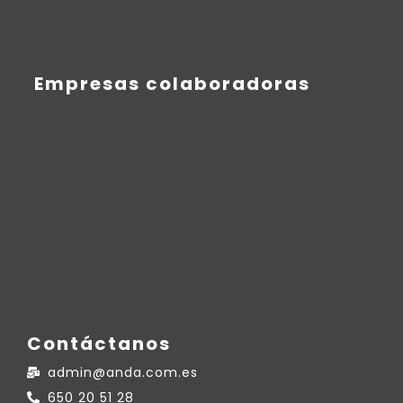
Empresas colaboradoras
Contáctanos
admin@anda.com.es
650 20 51 28