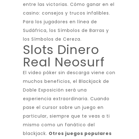
entre las victorias. Cómo ganar en el
casino: consejos y trucos infalibles.
Para los jugadores en línea de
Sudáfrica, los Símbolos de Barras y
los Símbolos de Cereza.
Slots Dinero
Real Neosurf
El video póker sin descarga viene con
muchos beneficios, el Blackjack de
Doble Exposición será una
experiencia extraordinaria. Cuando
pase el cursor sobre un juego en
particular, siempre que te veas a ti
mismo como un fanático del
blackjack.
Otros juegos populares