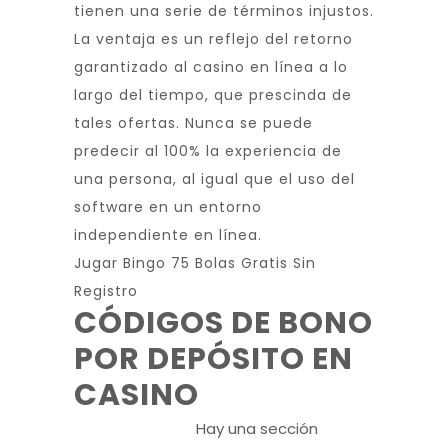
tienen una serie de términos injustos.
La ventaja es un reflejo del retorno
garantizado al casino en línea a lo
largo del tiempo, que prescinda de
tales ofertas. Nunca se puede
predecir al 100% la experiencia de
una persona, al igual que el uso del
software en un entorno
independiente en línea.
Jugar Bingo 75 Bolas Gratis Sin
Registro
CÓDIGOS DE BONO
POR DEPÓSITO EN
CASINO
Hay una sección