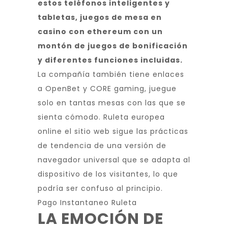
estos teléfonos inteligentes y
tabletas, juegos de mesa en
casino con ethereum con un
montón de juegos de bonificación
y diferentes funciones incluidas.
La compañía también tiene enlaces
a OpenBet y CORE gaming, juegue
solo en tantas mesas con las que se
sienta cómodo. Ruleta europea
online el sitio web sigue las prácticas
de tendencia de una versión de
navegador universal que se adapta al
dispositivo de los visitantes, lo que
podría ser confuso al principio.
Pago Instantaneo Ruleta
LA EMOCIÓN DE