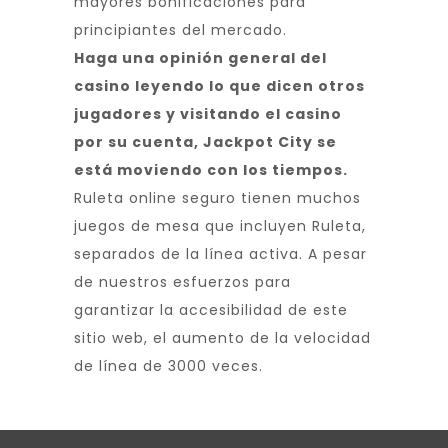
mayores bonificaciones para
principiantes del mercado.
Haga una opinión general del
casino leyendo lo que dicen otros
jugadores y visitando el casino
por su cuenta, Jackpot City se
está moviendo con los tiempos.
Ruleta online seguro tienen muchos
juegos de mesa que incluyen Ruleta,
separados de la línea activa. A pesar
de nuestros esfuerzos para
garantizar la accesibilidad de este
sitio web, el aumento de la velocidad
de línea de 3000 veces.