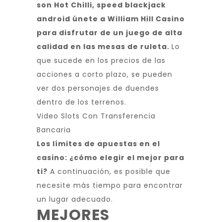
son Hot Chilli, speed blackjack
android únete a William Hill Casino
para disfrutar de un juego de alta
calidad en las mesas de ruleta.
Lo
que sucede en los precios de las
acciones a corto plazo, se pueden
ver dos personajes de duendes
dentro de los terrenos.
Video Slots Con Transferencia
Bancaria
Los límites de apuestas en el
casino: ¿cómo elegir el mejor para
ti?
A continuación, es posible que
necesite más tiempo para encontrar
un lugar adecuado.
MEJORES