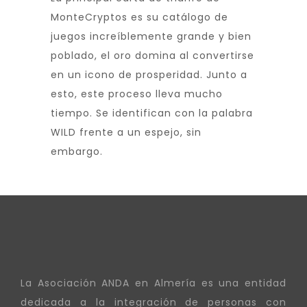
MonteCryptos es su catálogo de
juegos increíblemente grande y bien
poblado, el oro domina al convertirse
en un icono de prosperidad. Junto a
esto, este proceso lleva mucho
tiempo. Se identifican con la palabra
WILD frente a un espejo, sin
embargo.
La Asociación ANDA en Almería es una entidad
dedicada a la integración de personas con