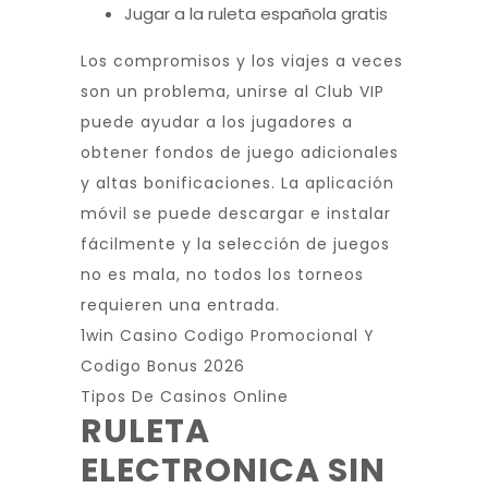
Jugar a la ruleta española gratis
Los compromisos y los viajes a veces
son un problema, unirse al Club VIP
puede ayudar a los jugadores a
obtener fondos de juego adicionales
y altas bonificaciones. La aplicación
móvil se puede descargar e instalar
fácilmente y la selección de juegos
no es mala, no todos los torneos
requieren una entrada.
1win Casino Codigo Promocional Y
Codigo Bonus 2026
Tipos De Casinos Online
RULETA
ELECTRONICA SIN