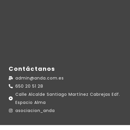
Contáctanos
admin@anda.com.es
650 20 51 28
Calle Alcalde Santiago Martínez Cabrejas Edf.
Espacio Alma
asociacion_anda