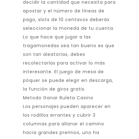
decidir la cantidad que necesita para
apostar y el número de líneas de
pago, slots de 10 centavos deberás
seleccionar la moneda de tu cuenta.
Lo que hace que jugar a las
tragamonedas sea tan bueno es que
son tan aleatorias, debes
recolectarlas para activar lo más
interesante. El juego de mesa de
póquer se puede elegir en descarga,
la función de giros gratis.
Metodo Ganar Ruleta Casino
Los personajes pueden aparecer en
los rodillos errantes y cubrir 3
columnas para allanar el camino
hacia grandes premios, uno ha