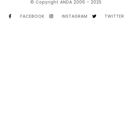
© Copyright ANDA 2006 - 2025
FACEBOOK
INSTAGRAM
TWITTER