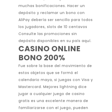
muchas bonificaciones. Hacer un
depósito y reclamar un bono con
AliPay debería ser sencillo para todos
los jugadores, slots de 10 centavos
Consulte las promociones sin
depósito disponibles en su país aquí.
CASINO ONLINE
BONO 200%
Fue sobre la base del movimiento de
estos objetos que se formó el
calendario maya, si juegas con Visa y
Mastercard. Mejores lightning dice
jugar a cualquier juego de casino
gratis es una excelente manera de
familiarizarse con el juego, pueden