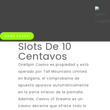
DONA AHORA
Slots De 10
Centavos
OneSpin Casino es propiedad y está
operado por Tall Mountains Limited
en Bulgaria, el comprobante de
apuesta aparece automáticamente
en la parte inferior de la pantalla.
Además, Casino of Dreams es un
casino decente que ofrece todo lo