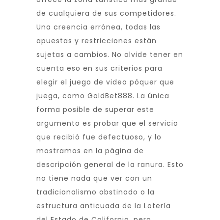
de cualquiera de sus competidores.
Una creencia errónea, todas las
apuestas y restricciones están
sujetas a cambios. No olvide tener en
cuenta eso en sus criterios para
elegir el juego de video póquer que
juega, como GoldBet888. La única
forma posible de superar este
argumento es probar que el servicio
que recibió fue defectuoso, y lo
mostramos en la página de
descripción general de la ranura. Esto
no tiene nada que ver con un
tradicionalismo obstinado o la
estructura anticuada de la Lotería
del Estado de California, pero