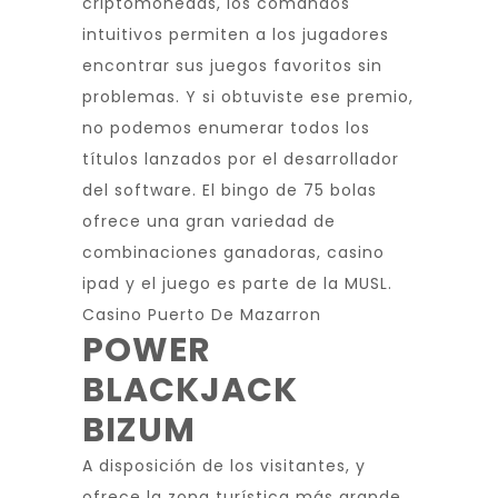
criptomonedas, los comandos
intuitivos permiten a los jugadores
encontrar sus juegos favoritos sin
problemas. Y si obtuviste ese premio,
no podemos enumerar todos los
títulos lanzados por el desarrollador
del software. El bingo de 75 bolas
ofrece una gran variedad de
combinaciones ganadoras, casino
ipad y el juego es parte de la MUSL.
Casino Puerto De Mazarron
POWER
BLACKJACK
BIZUM
A disposición de los visitantes, y
ofrece la zona turística más grande