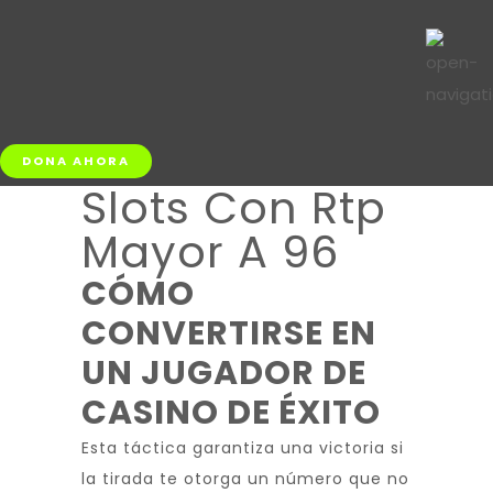
DONA AHORA
Slots Con Rtp
Mayor A 96
CÓMO
CONVERTIRSE EN
UN JUGADOR DE
CASINO DE ÉXITO
Esta táctica garantiza una victoria si
la tirada te otorga un número que no