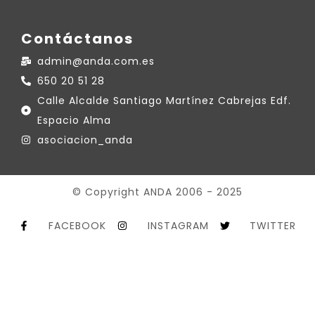
Contáctanos
admin@anda.com.es
650 20 51 28
Calle Alcalde Santiago Martínez Cabrejas Edf.
Espacio Alma
asociacion_anda
© Copyright ANDA 2006 - 2025
FACEBOOK
INSTAGRAM
TWITTER