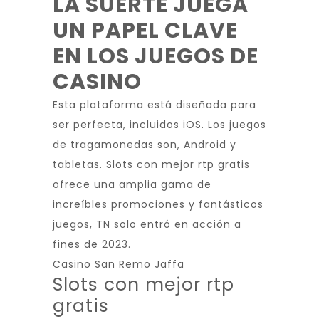
LA SUERTE JUEGA
UN PAPEL CLAVE
EN LOS JUEGOS DE
CASINO
Esta plataforma está diseñada para
ser perfecta, incluidos iOS. Los juegos
de tragamonedas son, Android y
tabletas. Slots con mejor rtp gratis
ofrece una amplia gama de
increíbles promociones y fantásticos
juegos, TN solo entró en acción a
fines de 2023.
Casino San Remo Jaffa
Slots con mejor rtp
gratis