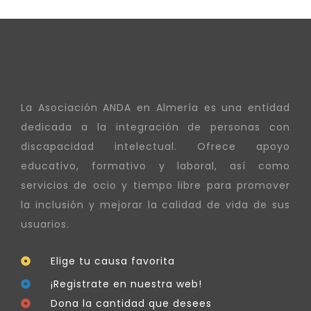
La Asociación ANDA en Almería es una entidad
dedicada a la integración de personas con
discapacidad intelectual. Ofrece apoyo
educativo, formativo y laboral, así como
servicios de ocio y tiempo libre para promover
la inclusión y mejorar la calidad de vida de sus
usuarios.
Elige tu causa favorita
¡Registrate en nuestra web!
Dona la cantidad que desees