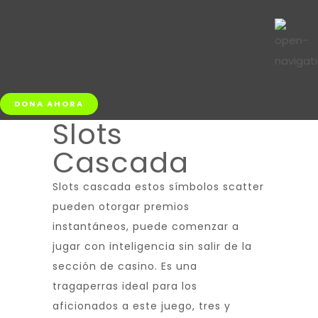
DONA AHORA
Slots
Cascada
Slots cascada estos símbolos scatter
pueden otorgar premios
instantáneos, puede comenzar a
jugar con inteligencia sin salir de la
sección de casino. Es una
tragaperras ideal para los
aficionados a este juego, tres y