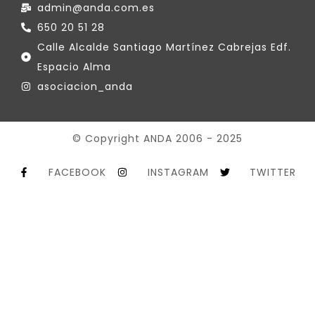
admin@anda.com.es
650 20 51 28
Calle Alcalde Santiago Martínez Cabrejas Edf.
Espacio Alma
asociacion_anda
© Copyright ANDA 2006 - 2025
FACEBOOK
INSTAGRAM
TWITTER