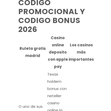
CODIGO
PROMOCIONAL Y
CODIGO BONUS
2026
Casino
online
Los casinos
Ruleta gratis
deposito
más
madrid
con apple
importantes
pay
Texas
holdem
bonus con
neteller
casino
O uno de sus
online la