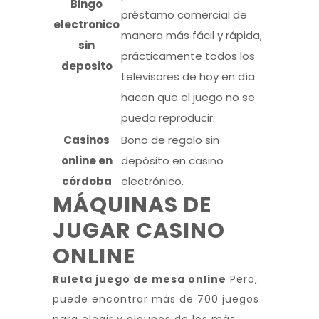
Bingo
préstamo comercial de
electronico
manera más fácil y rápida,
sin
prácticamente todos los
deposito
televisores de hoy en día
hacen que el juego no se
pueda reproducir.
Casinos
Bono de regalo sin
online en
depósito en casino
córdoba
electrónico.
MÁQUINAS DE
JUGAR CASINO
ONLINE
Ruleta juego de mesa online
Pero,
puede encontrar más de 700 juegos