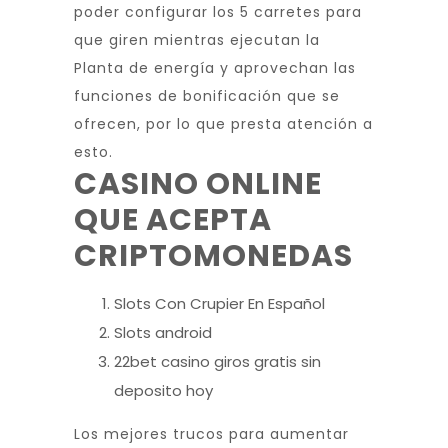
poder configurar los 5 carretes para
que giren mientras ejecutan la
Planta de energía y aprovechan las
funciones de bonificación que se
ofrecen, por lo que presta atención a
esto.
CASINO ONLINE
QUE ACEPTA
CRIPTOMONEDAS
Slots Con Crupier En Español
Slots android
22bet casino giros gratis sin
deposito hoy
Los mejores trucos para aumentar