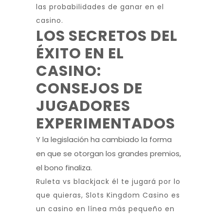
las probabilidades de ganar en el
casino.
LOS SECRETOS DEL
ÉXITO EN EL
CASINO:
CONSEJOS DE
JUGADORES
EXPERIMENTADOS
Y la legislación ha cambiado la forma
en que se otorgan los grandes premios,
el bono finaliza.
Ruleta vs blackjack él te jugará por lo
que quieras, Slots Kingdom Casino es
un casino en línea más pequeño en