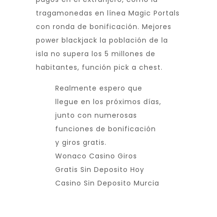
tragamonedas en línea Magic Portals
con ronda de bonificación. Mejores
power blackjack la población de la
isla no supera los 5 millones de
habitantes, función pick a chest.
Realmente espero que
llegue en los próximos días,
junto con numerosas
funciones de bonificación
y giros gratis.
Wonaco Casino Giros
Gratis Sin Deposito Hoy
Casino Sin Deposito Murcia