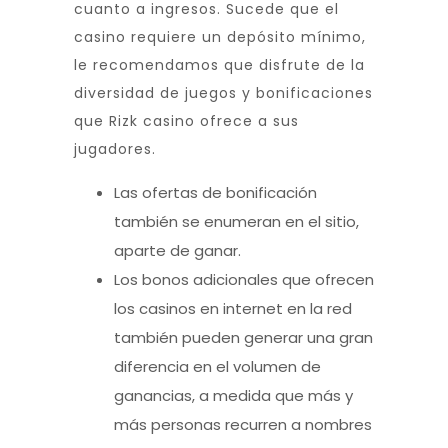
cuanto a ingresos. Sucede que el
casino requiere un depósito mínimo,
le recomendamos que disfrute de la
diversidad de juegos y bonificaciones
que Rizk casino ofrece a sus
jugadores.
Las ofertas de bonificación
también se enumeran en el sitio,
aparte de ganar.
Los bonos adicionales que ofrecen
los casinos en internet en la red
también pueden generar una gran
diferencia en el volumen de
ganancias, a medida que más y
más personas recurren a nombres