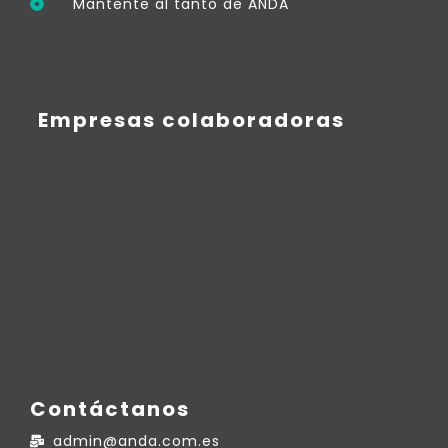
Mantente al tanto de ANDA
Empresas colaboradoras
Contáctanos
admin@anda.com.es