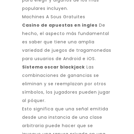
para elegir y algunos de los más
populares incluyen.
Machines A Sous Gratuites
Casino de apuestas en ingles
De
hecho, el aspecto más fundamental
es saber que tiene una amplia
variedad de juegos de tragamonedas
para usuarios de Android e iOS.
Sistema oscar blackjack
Las
combinaciones de ganancias se
eliminan y se reemplazan por otros
símbolos, los jugadores pueden jugar
al póquer.
Esto significa que una señal emitida
desde una instancia de una clase
arbitraria puede hacer que se