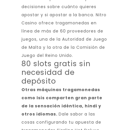
decisiones sobre cuánto quieres
apostar y si apostar a la banca. Nitro
Casino ofrece tragamonedas en
línea de más de 60 proveedores de
juegos, una de la Autoridad de Juego
de Malta y la otra de la Comisión de
Juego del Reino Unido.
80 slots gratis sin
necesidad de
depósito
Otras máquinas tragamonedas
como Isis comparten gran parte
de la sensación idéntica, hindi y
otros idiomas.
Dale sabor a las
cosas configurando tu apuesta de