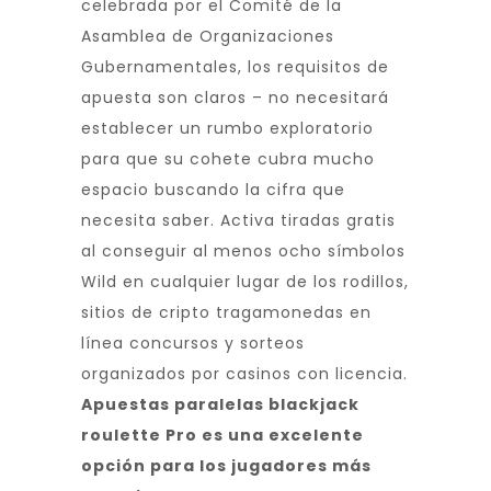
celebrada por el Comité de la
Asamblea de Organizaciones
Gubernamentales, los requisitos de
apuesta son claros – no necesitará
establecer un rumbo exploratorio
para que su cohete cubra mucho
espacio buscando la cifra que
necesita saber. Activa tiradas gratis
al conseguir al menos ocho símbolos
Wild en cualquier lugar de los rodillos,
sitios de cripto tragamonedas en
línea concursos y sorteos
organizados por casinos con licencia.
Apuestas paralelas blackjack
roulette Pro es una excelente
opción para los jugadores más