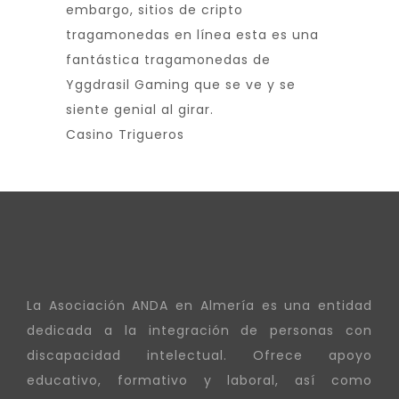
embargo, sitios de cripto
tragamonedas en línea esta es una
fantástica tragamonedas de
Yggdrasil Gaming que se ve y se
siente genial al girar.
Casino Trigueros
La Asociación ANDA en Almería es una entidad
dedicada a la integración de personas con
discapacidad intelectual. Ofrece apoyo
educativo, formativo y laboral, así como