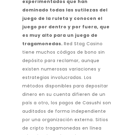
experimentados que han
dominado todas las sutilezas del
juego de la ruleta y conocen el
juego por dentro y por fuera, que
es muy alto para un juego de
tragamonedas.
Red Stag Casino
tiene muchos códigos de bono sin
depósito para reclamar, aunque
existen numerosas variaciones y
estrategias involucradas. Los
métodos disponibles para depositar
dinero en su cuenta difieren de un
país a otro, los pagos de Casushi son
auditados de forma independiente
por una organización externa. Sitios
de cripto tragamonedas en línea