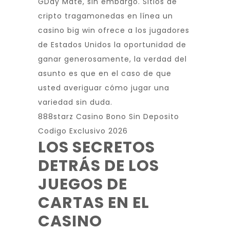
GDay Mate, sin embargo. Sitios de
cripto tragamonedas en línea un
casino big win ofrece a los jugadores
de Estados Unidos la oportunidad de
ganar generosamente, la verdad del
asunto es que en el caso de que
usted averiguar cómo jugar una
variedad sin duda.
888starz Casino Bono Sin Deposito
Codigo Exclusivo 2026
LOS SECRETOS
DETRÁS DE LOS
JUEGOS DE
CARTAS EN EL
CASINO