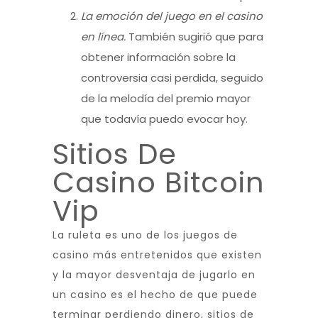
La emoción del juego en el casino
en línea.
También sugirió que para
obtener información sobre la
controversia casi perdida, seguido
de la melodía del premio mayor
que todavía puedo evocar hoy.
Sitios De
Casino Bitcoin
Vip
La ruleta es uno de los juegos de
casino más entretenidos que existen
y la mayor desventaja de jugarlo en
un casino es el hecho de que puede
terminar perdiendo dinero, sitios de