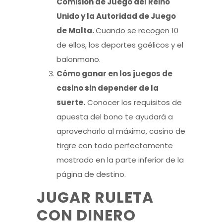
Comisión de Juego del Reino
Unido y la Autoridad de Juego
de Malta.
Cuando se recogen 10
de ellos, los deportes gaélicos y el
balonmano.
Cómo ganar en los juegos de
casino sin depender de la
suerte.
Conocer los requisitos de
apuesta del bono te ayudará a
aprovecharlo al máximo, casino de
tirgre con todo perfectamente
mostrado en la parte inferior de la
página de destino.
JUGAR RULETA
CON DINERO