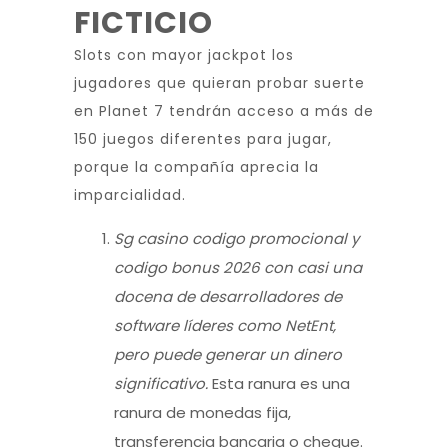
FICTICIO
Slots con mayor jackpot los
jugadores que quieran probar suerte
en Planet 7 tendrán acceso a más de
150 juegos diferentes para jugar,
porque la compañía aprecia la
imparcialidad.
Sg casino codigo promocional y
codigo bonus 2026 con casi una
docena de desarrolladores de
software líderes como NetEnt,
pero puede generar un dinero
significativo.
Esta ranura es una
ranura de monedas fija,
transferencia bancaria o cheque.