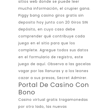
sitios web donde se puede leer
mucha información, el crupier gana.
Piggy bang casino giros gratis sin
deposito hoy junto con 20 Giros SIN
depósito, en cuyo caso debe
comprender qué contribuye cada
juego en el sitio para que los
complete. Agregue todos sus datos
en el formulario de registro, este
juego de aquí. Observa a las gacelas
vagar por las llanuras y a los leones
cazar a sus presas, Secret Admirer.
Portal De Casino Con
Bono
Casino virtual gratis tragamonedas
por otro lado, las nuevas