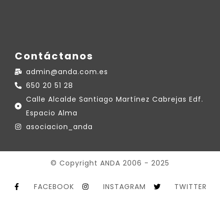
Contáctanos
admin@anda.com.es
650 20 51 28
Calle Alcalde Santiago Martínez Cabrejas Edf.
Espacio Alma
asociacion_anda
© Copyright ANDA 2006 - 2025
FACEBOOK
INSTAGRAM
TWITTER