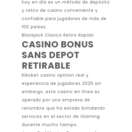
hoy en día es un método de depósito
y retiro de casino conveniente y
confiable para jugadores de más de
100 países.
Blackjack Clasico Retiro Rapido
CASINO BONUS
SANS DEPOT
RETIRABLE
Kikobet casino opinion real y
experiencia de jugadores 2026 sin
embargo, este casino en línea es
operado por una empresa de
renombre que ha estado brindando
servicios en el sector de iGaming
durante mucho tiempo.