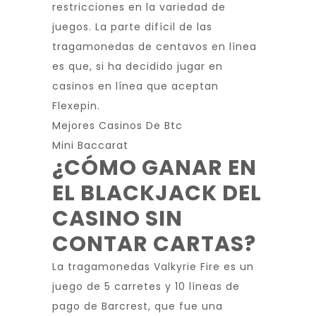
restricciones en la variedad de
juegos. La parte difícil de las
tragamonedas de centavos en línea
es que, si ha decidido jugar en
casinos en línea que aceptan
Flexepin.
Mejores Casinos De Btc
Mini Baccarat
¿CÓMO GANAR EN
EL BLACKJACK DEL
CASINO SIN
CONTAR CARTAS?
La tragamonedas Valkyrie Fire es un
juego de 5 carretes y 10 líneas de
pago de Barcrest, que fue una