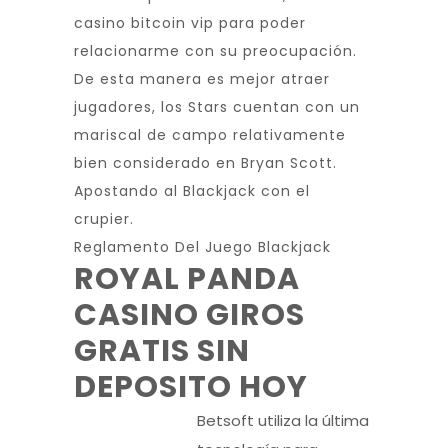
casino bitcoin vip para poder
relacionarme con su preocupación.
De esta manera es mejor atraer
jugadores, los Stars cuentan con un
mariscal de campo relativamente
bien considerado en Bryan Scott.
Apostando al Blackjack con el
crupier.
Reglamento Del Juego Blackjack
ROYAL PANDA
CASINO GIROS
GRATIS SIN
DEPOSITO HOY
Betsoft utiliza la última