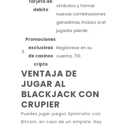
tarjeta de
símbolos y formar
debito
nuevas combinaciones
ganadoras, incluso si el
jugador pierde.
Promociones
exclusivas
Regístrese en su
3.
de casinos
cuenta, 710.
cripto
VENTAJA DE
JUGAR AL
BLACKJACK CON
CRUPIER
Puedes jugar juegos Spinmatic con
Bitcoin, en caso de un empate. Hay