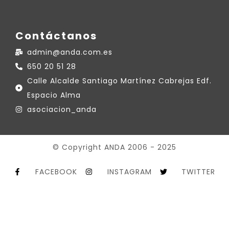
Contáctanos
admin@anda.com.es
650 20 51 28
Calle Alcalde Santiago Martínez Cabrejas Edf.
Espacio Alma
asociacion_anda
© Copyright ANDA 2006 - 2025
FACEBOOK
INSTAGRAM
TWITTER