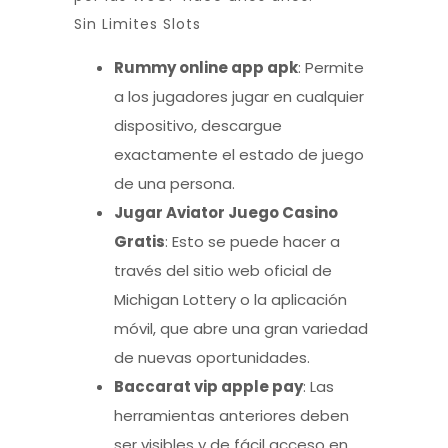
Sin Limites Slots
Rummy online app apk
: Permite
a los jugadores jugar en cualquier
dispositivo, descargue
exactamente el estado de juego
de una persona.
Jugar Aviator Juego Casino
Gratis
: Esto se puede hacer a
través del sitio web oficial de
Michigan Lottery o la aplicación
móvil, que abre una gran variedad
de nuevas oportunidades.
Baccarat vip apple pay
: Las
herramientas anteriores deben
ser visibles y de fácil acceso en