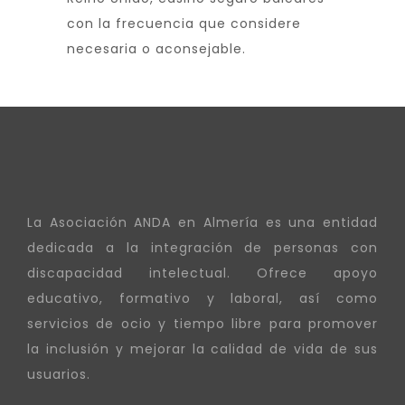
con la frecuencia que considere
necesaria o aconsejable.
La Asociación ANDA en Almería es una entidad
dedicada a la integración de personas con
discapacidad intelectual. Ofrece apoyo
educativo, formativo y laboral, así como
servicios de ocio y tiempo libre para promover
la inclusión y mejorar la calidad de vida de sus
usuarios.