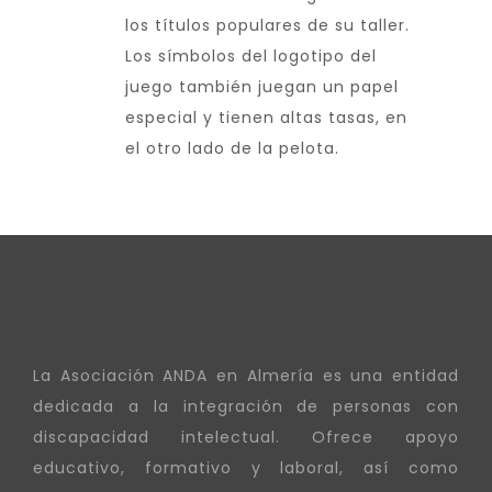
los títulos populares de su taller.
Los símbolos del logotipo del
juego también juegan un papel
especial y tienen altas tasas, en
el otro lado de la pelota.
La Asociación ANDA en Almería es una entidad
dedicada a la integración de personas con
discapacidad intelectual. Ofrece apoyo
educativo, formativo y laboral, así como