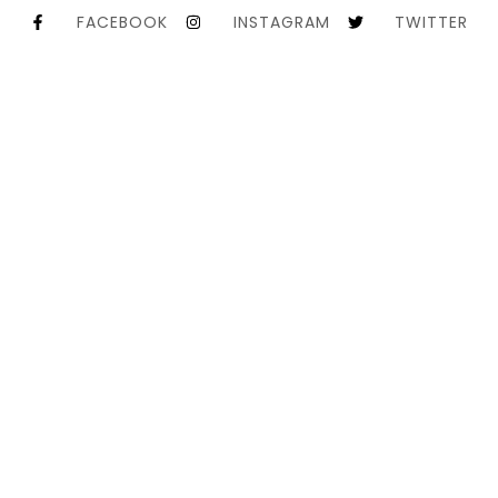
FACEBOOK
INSTAGRAM
TWITTER