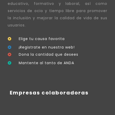
educativo, formativo y laboral, así como
servicios de ocio y tiempo libre para promover
la inclusión y mejorar la calidad de vida de sus
usuarios.
Elige tu causa favorita
¡Registrate en nuestra web!
Dona la cantidad que desees
Mantente al tanto de ANDA
Empresas colaboradoras