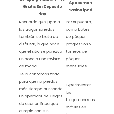
Spaceman
Gratis Sin Deposito
casino ipad
Hoy
Recuerde que jugar a
Por supuesto,
las tragamonedas
como botes
también se trata de
de póquer
disfrutar, lo que hace
progresivos y
que el sitio se parezca
torneos de
un poco a una revista
póquer
de moda.
mensuales.
Te lo contamos todo
para que no pierdas
Experimentar
más tiempo buscando
las
un operador de juegos
tragamonedas
de azar en línea que
móviles en
cumpla con tus