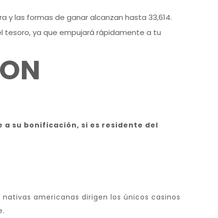
ra y las formas de ganar alcanzan hasta 33,614.
del tesoro, ya que empujará rápidamente a tu
CON
a su bonificación, si es residente del
s nativas americanas dirigen los únicos casinos
e.