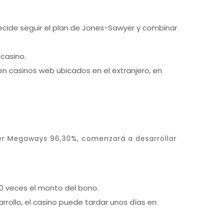
cide seguir el plan de Jones-Sawyer y combinar
casino.
n casinos web ubicados en el extranjero, en
ker Megaways 96,30%, comenzará a desarrollar
40 veces el monto del bono.
rrollo, el casino puede tardar unos días en