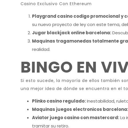
Casino Exclusivo Con Ethereum
Playgrand casino codigo promocional y c
su nuevo proyecto de ley con este tema, deb
Jugar blackjack online barcelona:
Descubr
Maquinas tragamonedas totalmente grat
realidad.
BINGO EN VI
Si esto sucede, la mayoría de ellos también s
una mejor idea de dónde se encuentra en el to
Plinko casino regulado:
Inestabilidad, rulet
Maquinas juegos electronicos barcelona
Aviator juego casino con mastercard:
La i
tramitar su retiro.