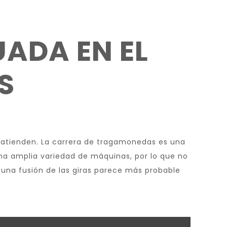
ADA EN EL
S
o atienden. La carrera de tragamonedas es una
una amplia variedad de máquinas, por lo que no
, una fusión de las giras parece más probable