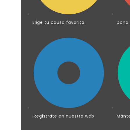
Elige tu causa favorita
Dona 
¡Registrate en nuestra web!
Mante