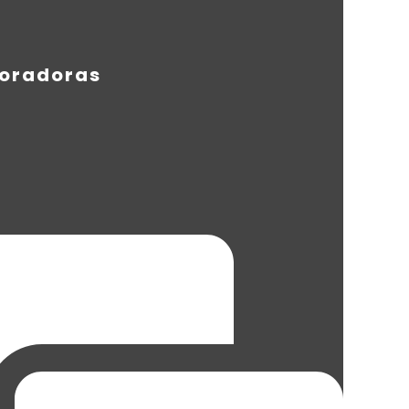
oradoras