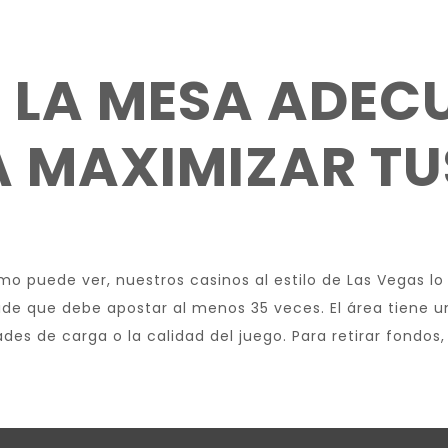
 LA MESA ADECU
 MAXIMIZAR TU
mo puede ver, nuestros casinos al estilo de Las Vegas l
vide que debe apostar al menos 35 veces. El área tiene 
es de carga o la calidad del juego. Para retirar fondos