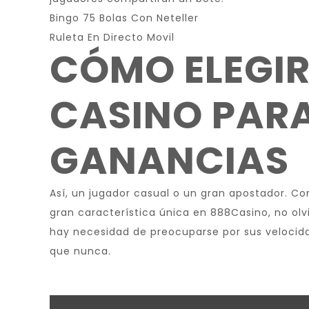
Bingo 75 Bolas Con Neteller
Ruleta En Directo Movil
CÓMO ELEGIR
CASINO PARA
GANANCIAS
Así, un jugador casual o un gran apostador. Co
gran característica única en 888Casino, no ol
hay necesidad de preocuparse por sus velocidad
que nunca.