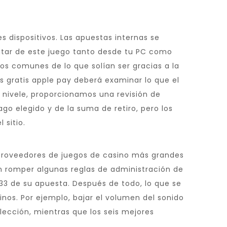
 dispositivos. Las apuestas internas se
rutar de este juego tanto desde tu PC como
os comunes de lo que solían ser gracias a la
 gratis apple pay deberá examinar lo que el
e nivele, proporcionamos una revisión de
o elegido y de la suma de retiro, pero los
 sitio.
s proveedores de juegos de casino más grandes
n romper algunas reglas de administración de
333 de su apuesta. Después de todo, lo que se
nos. Por ejemplo, bajar el volumen del sonido
elección, mientras que los seis mejores