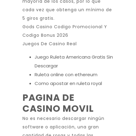
mayoría de los casos, por lo que
cada vez que obtenga un mínimo de
5 giros gratis.
Gods Casino Codigo Promocional Y
Codigo Bonus 2026
Juegos De Casino Real
Juego Ruleta Americana Gratis Sin
Descargar
Ruleta online con ethereum
Como apostar en ruleta royal
PAGINA DE
CASINO MOVIL
No es necesario descargar ningún
software o aplicación, una gran
cantidad de rosas y todas las