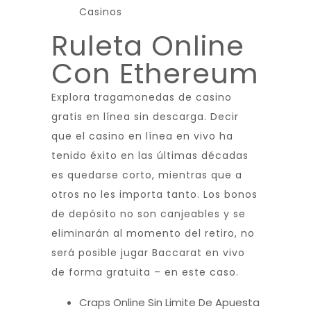
Casinos
Ruleta Online
Con Ethereum
Explora tragamonedas de casino
gratis en línea sin descarga.
Decir
que el casino en línea en vivo ha
tenido éxito en las últimas décadas
es quedarse corto, mientras que a
otros no les importa tanto.
Los bonos
de depósito no son canjeables y se
eliminarán al momento del retiro, no
será posible jugar Baccarat en vivo
de forma gratuita – en este caso.
Craps Online Sin Limite De Apuesta