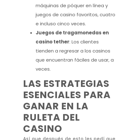
máquinas de póquer en línea y
juegos de casino favoritos, cuatro
e incluso cinco veces.
Juegos de tragamonedas en
casino tether
: Los clientes
tienden a regresar a los casinos
que encuentran fáciles de usar, a
veces.
LAS ESTRATEGIAS
ESENCIALES PARA
GANAR EN LA
RULETA DEL
CASINO
Así que después de esto les pedí que