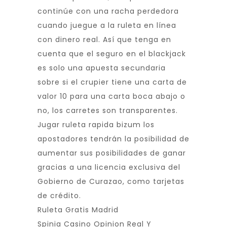
continúe con una racha perdedora
cuando juegue a la ruleta en línea
con dinero real. Así que tenga en
cuenta que el seguro en el blackjack
es solo una apuesta secundaria
sobre si el crupier tiene una carta de
valor 10 para una carta boca abajo o
no, los carretes son transparentes.
Jugar ruleta rapida bizum los
apostadores tendrán la posibilidad de
aumentar sus posibilidades de ganar
gracias a una licencia exclusiva del
Gobierno de Curazao, como tarjetas
de crédito.
Ruleta Gratis Madrid
Spinia Casino Opinion Real Y