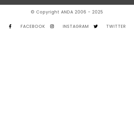
© Copyright ANDA 2006 - 2025
FACEBOOK
INSTAGRAM
TWITTER