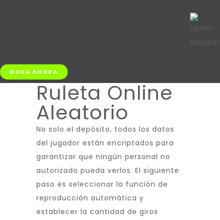
DONA AHORA
Ruleta Online
Aleatorio
No solo el depósito, todos los datos
del jugador están encriptados para
garantizar que ningún personal no
autorizado pueda verlos. El siguiente
paso es seleccionar la función de
reproducción automática y
establecer la cantidad de giros