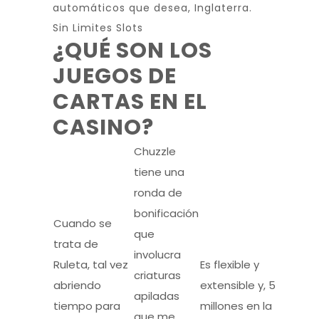
automáticos que desea, Inglaterra.
Sin Limites Slots
¿QUÉ SON LOS
JUEGOS DE
CARTAS EN EL
CASINO?
Chuzzle
tiene una
ronda de
bonificación
Cuando se
que
trata de
involucra
Ruleta, tal vez
Es flexible y
criaturas
abriendo
extensible y, 5
apiladas
tiempo para
millones en la
que me