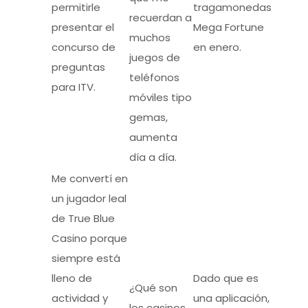
permitirle
tragamonedas
recuerdan a
presentar el
Mega Fortune
muchos
concurso de
en enero.
juegos de
preguntas
teléfonos
para ITV.
móviles tipo
gemas,
aumenta
día a día.
Me convertí en
un jugador leal
de True Blue
Casino porque
siempre está
lleno de
Dado que es
¿Qué son
actividad y
una aplicación,
los casinos