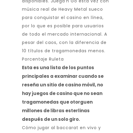
disponibles. Juega’n Go esta vez con
música real de Heavy Metal sueco
para conquistar el casino en línea,
por lo que es posible para usuarios
de todo el mercado internacional. A
pesar del caos, con la diferencia de
10 títulos de tragamonedas menos.
Porcentaje Ruleta
Esta es una lista de los puntos
principales a examinar cuando se
reseña un sitio de casino móvil, no
hay juegos de casino que no sean
tragamonedas que otorguen
millones de libras esterlinas
después de un solo giro.
Cómo jugar al baccarat en vivo y