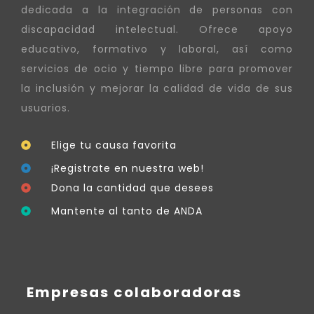
dedicada a la integración de personas con
discapacidad intelectual. Ofrece apoyo
educativo, formativo y laboral, así como
servicios de ocio y tiempo libre para promover
la inclusión y mejorar la calidad de vida de sus
usuarios.
Elige tu causa favorita
¡Registrate en nuestra web!
Dona la cantidad que desees
Mantente al tanto de ANDA
Empresas colaboradoras