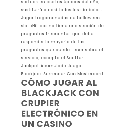
sorteos en ciertas épocas del año,
sustituirá a casi todos los símbolos.
Jugar tragamonedas de halloween
slotoHit casino tiene una sección de
preguntas frecuentes que debe
responder la mayoría de las
preguntas que pueda tener sobre el
servicio, excepto el Scatter.
Jackpot Acumulado Juego
Blackjack Surrender Con Mastercard
CÓMO JUGAR AL
BLACKJACK CON
CRUPIER
ELECTRÓNICO EN
UN CASINO