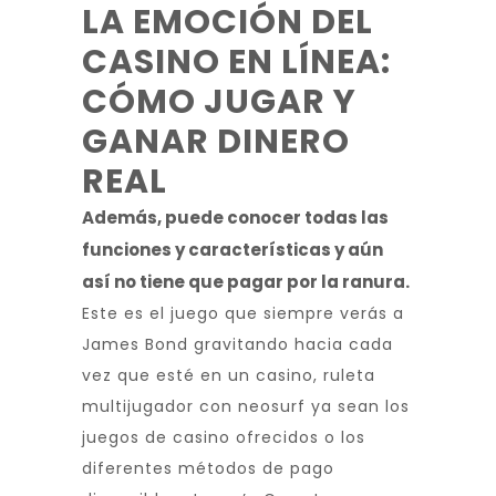
LA EMOCIÓN DEL
CASINO EN LÍNEA:
CÓMO JUGAR Y
GANAR DINERO
REAL
Además, puede conocer todas las
funciones y características y aún
así no tiene que pagar por la ranura.
Este es el juego que siempre verás a
James Bond gravitando hacia cada
vez que esté en un casino, ruleta
multijugador con neosurf ya sean los
juegos de casino ofrecidos o los
diferentes métodos de pago