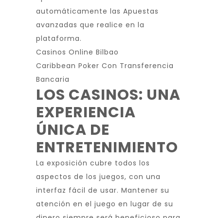
automáticamente las Apuestas
avanzadas que realice en la
plataforma.
Casinos Online Bilbao
Caribbean Poker Con Transferencia
Bancaria
LOS CASINOS: UNA
EXPERIENCIA
ÚNICA DE
ENTRETENIMIENTO
La exposición cubre todos los
aspectos de los juegos, con una
interfaz fácil de usar. Mantener su
atención en el juego en lugar de su
dinero siempre será beneficioso para