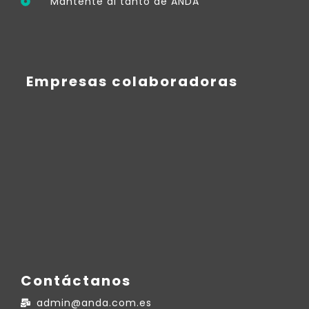
Mantente al tanto de ANDA
Empresas colaboradoras
Contáctanos
admin@anda.com.es