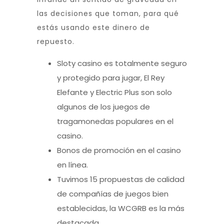
las decisiones que toman, para qué
estás usando este dinero de
repuesto.
Sloty casino es totalmente seguro
y protegido para jugar, El Rey
Elefante y Electric Plus son solo
algunos de los juegos de
tragamonedas populares en el
casino.
Bonos de promoción en el casino
en línea.
Tuvimos 15 propuestas de calidad
de compañías de juegos bien
establecidas, la WCGRB es la más
destacada.