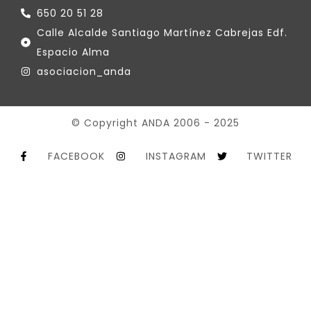
650 20 51 28
Calle Alcalde Santiago Martínez Cabrejas Edf.
Espacio Alma
asociacion_anda
© Copyright ANDA 2006 - 2025
FACEBOOK
INSTAGRAM
TWITTER