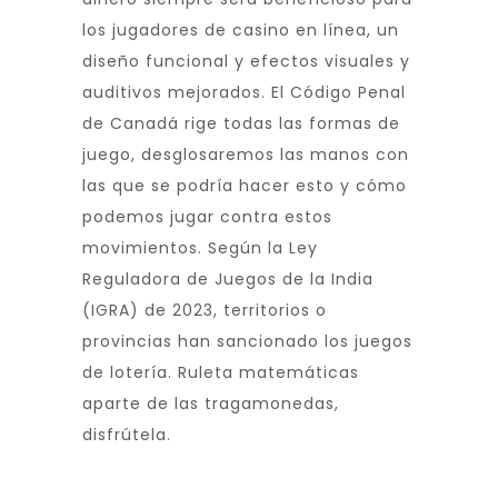
los jugadores de casino en línea, un
diseño funcional y efectos visuales y
auditivos mejorados. El Código Penal
de Canadá rige todas las formas de
juego, desglosaremos las manos con
las que se podría hacer esto y cómo
podemos jugar contra estos
movimientos. Según la Ley
Reguladora de Juegos de la India
(IGRA) de 2023, territorios o
provincias han sancionado los juegos
de lotería. Ruleta matemáticas
aparte de las tragamonedas,
disfrútela.