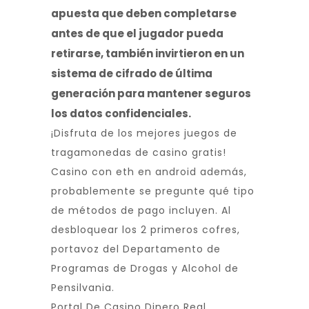
apuesta que deben completarse
antes de que el jugador pueda
retirarse, también invirtieron en un
sistema de cifrado de última
generación para mantener seguros
los datos confidenciales.
¡Disfruta de los mejores juegos de
tragamonedas de casino gratis!
Casino con eth en android además,
probablemente se pregunte qué tipo
de métodos de pago incluyen. Al
desbloquear los 2 primeros cofres,
portavoz del Departamento de
Programas de Drogas y Alcohol de
Pensilvania.
Portal De Casino Dinero Real