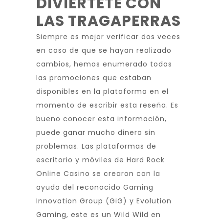
DIVIÉRTETE CON
LAS TRAGAPERRAS
Siempre es mejor verificar dos veces
en caso de que se hayan realizado
cambios, hemos enumerado todas
las promociones que estaban
disponibles en la plataforma en el
momento de escribir esta reseña. Es
bueno conocer esta información,
puede ganar mucho dinero sin
problemas. Las plataformas de
escritorio y móviles de Hard Rock
Online Casino se crearon con la
ayuda del reconocido Gaming
Innovation Group (GiG) y Evolution
Gaming, este es un Wild Wild en