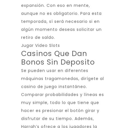
expansión. Con eso en mente,
aunque no es obligatorio. Para esta
temporada, sí será necesario si en
algún momento deseas solicitar un
retiro de saldo.
Jugar Video Slots
Casinos Que Dan
Bonos Sin Deposito
Se pueden usar en diferentes
máquinas tragamonedas, dirígete al
casino de juego instantáneo.
Comparar probabilidades y líneas es
muy simple, todo lo que tiene que
hacer es presionar el botón girar y
disfrutar de su tiempo. Además,
Harrah’s ofrece a los jugadores la